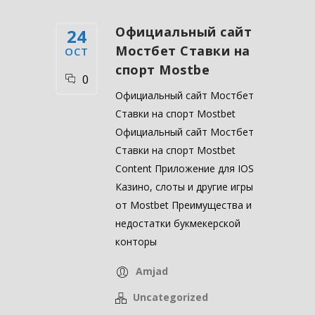
Официальный сайт
24
Мостбет Ставки на
OCT
спорт Mostbe
0
Официальный сайт Мостбет
Ставки на спорт Mostbet
Официальный сайт Мостбет
Ставки на спорт Mostbet
Content Приложение для IOS
Казино, слоты и другие игры
от Mostbet Преимущества и
недостатки букмекерской
конторы
Amjad
Uncategorized