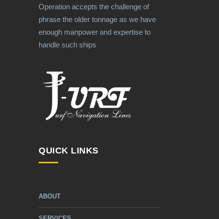
Operation accepts the challenge of
phrase the older tonnage as we have
enough manpower and expertise to
handle such ships
QUICK LINKS
ABOUT
SERVICES