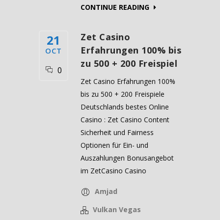
CONTINUE READING
Zet Casino
21
Erfahrungen 100% bis
OCT
zu 500 + 200 Freispiel
0
Zet Casino Erfahrungen 100%
bis zu 500 + 200 Freispiele
Deutschlands bestes Online
Casino : Zet Casino Content
Sicherheit und Fairness
Optionen für Ein- und
Auszahlungen Bonusangebot
im ZetCasino Casino
Amjad
Vulkan Vegas