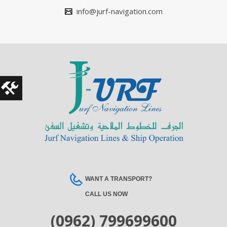
info@jurf-navigation.com
WANT A TRANSPORT?
CALL US NOW
(0962) 799699600