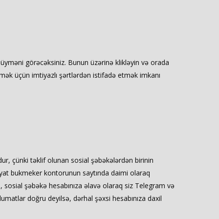
məni görəcəksiniz. Bunun üzərinə klikləyin və orada
ək üçün imtiyazlı şərtlərdən istifadə etmək imkanı
, çünki təklif olunan sosial şəbəkələrdən birinin
diyyat bukmeker kontorunun saytında daimi olaraq
n ki, sosial şəbəkə hesabınıza əlavə olaraq siz Telegram və
umatlar doğru deyilsə, dərhal şəxsi hesabınıza daxil