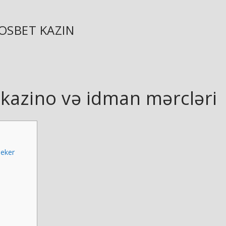
OSBET KAZIN
kazino və idman mərcləri
eker