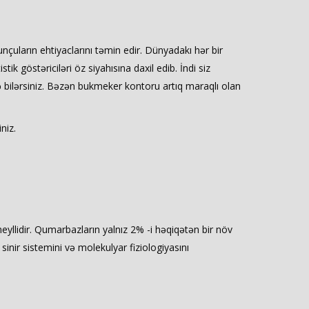
yunçuların ehtiyaclarını təmin edir. Dünyadakı hər bir
k göstəriciləri öz siyahısına daxil edib. İndi siz
ə bilərsiniz. Bəzən bukmeker kontoru artıq maraqlı olan
niz.
yllidir. Qumarbazların yalnız 2% -i həqiqətən bir növ
sinir sistemini və molekulyar fiziologiyasını