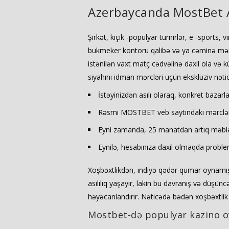
Azerbaycanda MostBet 
Şirkət, kiçik -populyar turnirlər, e -sports,
bukmeker kontoru qalibə və ya cəminə mərc tə
istənilən vaxt matç cədvəlinə daxil ola və 
siyahını idman mərcləri üçün eksklüziv nətic
İstəyinizdən asılı olaraq, konkret bazarl
Rəsmi MOSTBET veb saytındakı mərclər q
Eyni zamanda, 25 manatdan artıq məbləğ
Eynilə, hesabınıza daxil olmaqda proble
Xoşbəxtlikdən, indiyə qədər qumar oynamış 
asılılıq yaşayır, lakin bu davranış və düşün
həyəcanlandırır. Nəticədə bədən xoşbəxtlik 
Mostbet-də populyar kazino o