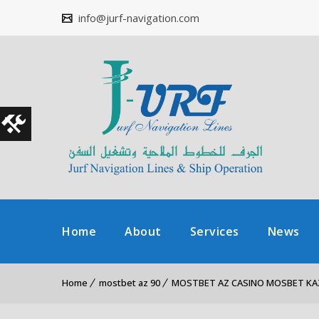
info@jurf-navigation.com
Home
About
Services
News
Home
mostbet az 90
MOSTBET AZ CASINO MOSBET KA