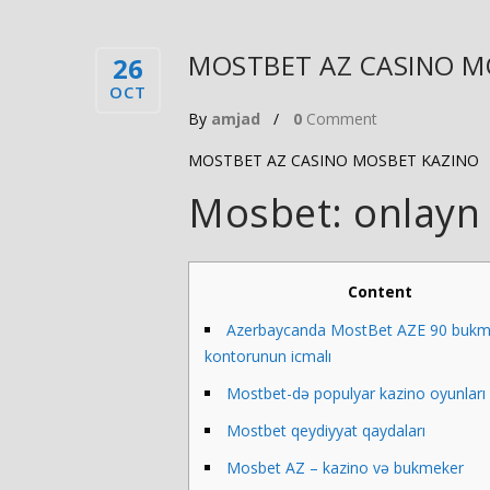
MOSTBET AZ CASINO M
26
OCT
By
amjad
0
Comment
MOSTBET AZ CASINO MOSBET KAZINO
Mosbet: onlayn 
Content
Azerbaycanda MostBet AZE 90 bukm
kontorunun icmalı
Mostbet-də populyar kazino oyunları
Mostbet qeydiyyat qaydaları
Mosbet AZ – kazino və bukmeker