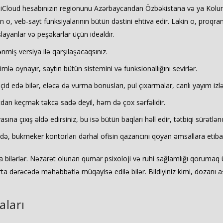
 iCloud hesabınızın regionunu Azərbaycandan Özbəkistana və ya Kolumb
 o, veb-sayt funksiyalarının bütün dəstini ehtiva edir. Lakin o, proqraml
ayanlar və peşəkarlar üçün idealdır.
nmiş versiya ilə qarşılaşacaqsınız.
zimlə oynayır, saytın bütün sistemini və funksionallığını sevirlər.
id edə bilər, eləcə də vurma bonusları, pul çıxarmalar, canlı yayım izlə
an keçmək təkcə sadə deyil, həm də çox sərfəlidir.
ına çıxış əldə edirsiniz, bu isə bütün baqları həll edir, tətbiqi sürətlən
də, bukmeker kontorları dərhal ofisin qazancını qoyan əmsallara etibar
ra bilərlər. Nəzarət olunan qumar psixoloji və ruhi sağlamlığı qorumaq
rə orta dərəcədə məhəbbətlə müqayisə edilə bilər. Bildiyiniz kimi, dozanı
aları