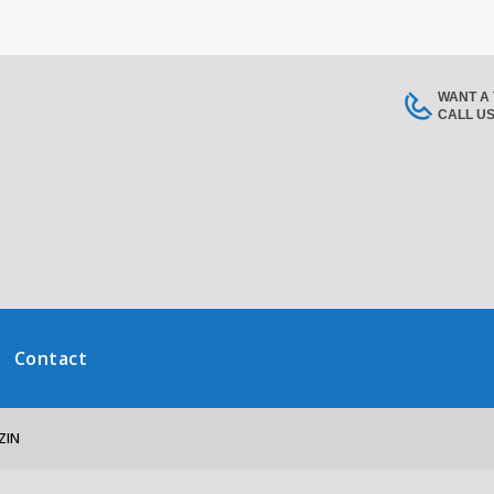
WANT A
CALL U
Contact
ZIN