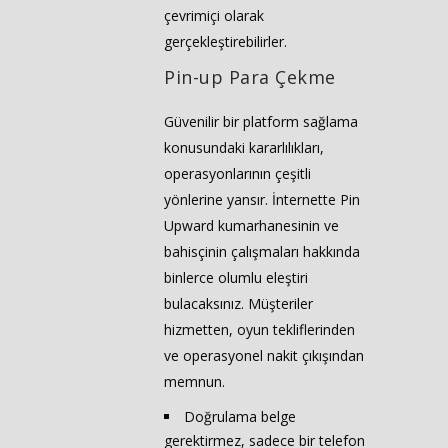
çevrimiçi olarak
gerçekleştirebilirler.
Pin-up Para Çekme
Güvenilir bir platform sağlama
konusundaki kararlılıkları,
operasyonlarının çeşitli
yönlerine yansır. İnternette Pin
Upward kumarhanesinin ve
bahisçinin çalışmaları hakkında
binlerce olumlu eleştiri
bulacaksınız. Müşteriler
hizmetten, oyun tekliflerinden
ve operasyonel nakit çıkışından
memnun.
Doğrulama belge
gerektirmez, sadece bir telefon