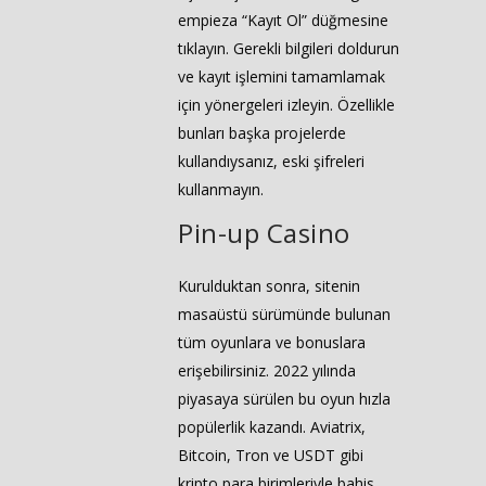
empieza “Kayıt Ol” düğmesine
tıklayın. Gerekli bilgileri doldurun
ve kayıt işlemini tamamlamak
için yönergeleri izleyin. Özellikle
bunları başka projelerde
kullandıysanız, eski şifreleri
kullanmayın.
Pin-up Casino
Kurulduktan sonra, sitenin
masaüstü sürümünde bulunan
tüm oyunlara ve bonuslara
erişebilirsiniz. 2022 yılında
piyasaya sürülen bu oyun hızla
popülerlik kazandı. Aviatrix,
Bitcoin, Tron ve USDT gibi
kripto para birimleriyle bahis