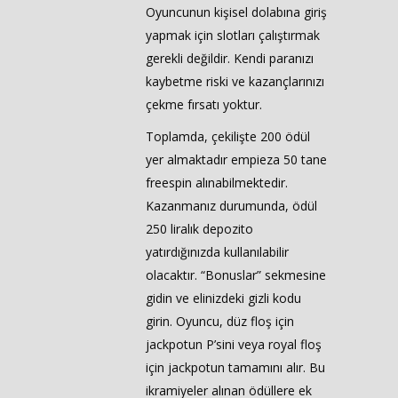
Oyuncunun kişisel dolabına giriş
yapmak için slotları çalıştırmak
gerekli değildir. Kendi paranızı
kaybetme riski ve kazançlarınızı
çekme fırsatı yoktur.
Toplamda, çekilişte 200 ödül
yer almaktadır empieza 50 tane
freespin alınabilmektedir.
Kazanmanız durumunda, ödül
250 liralık depozito
yatırdığınızda kullanılabilir
olacaktır. “Bonuslar” sekmesine
gidin ve elinizdeki gizli kodu
girin. Oyuncu, düz floş için
jackpotun P’sini veya royal floş
için jackpotun tamamını alır. Bu
ikramiyeler alınan ödüllere ek