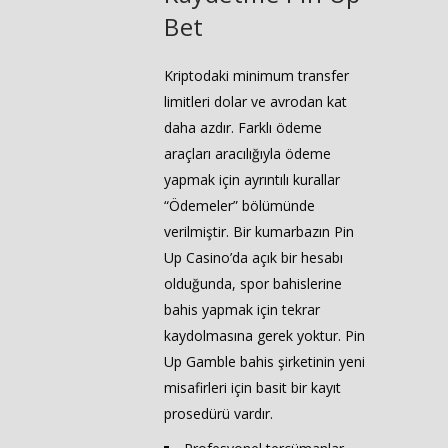
Bet
Kriptodaki minimum transfer
limitleri dolar ve avrodan kat
daha azdır. Farklı ödeme
araçları aracılığıyla ödeme
yapmak için ayrıntılı kurallar
“Ödemeler” bölümünde
verilmiştir. Bir kumarbazın Pin
Up Casino’da açık bir hesabı
olduğunda, spor bahislerine
bahis yapmak için tekrar
kaydolmasına gerek yoktur. Pin
Up Gamble bahis şirketinin yeni
misafirleri için basit bir kayıt
prosedürü vardır.