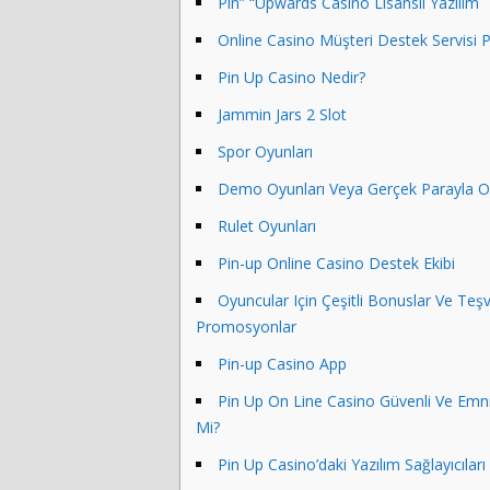
Pin” “Upwards Casino Lisanslı Yazılım
Online Casino Müşteri Destek Servisi 
Pin Up Casino Nedir?
Jammin Jars 2 Slot
Spor Oyunları
Demo Oyunları Veya Gerçek Parayla O
Rulet Oyunları
Pin-up Online Casino Destek Ekibi
Oyuncular Için Çeşitli Bonuslar Ve Teşv
Promosyonlar
Pin-up Casino App
Pin Up On Line Casino Güvenli Ve Emni
Mi?
Pin Up Casino’daki Yazılım Sağlayıcıları