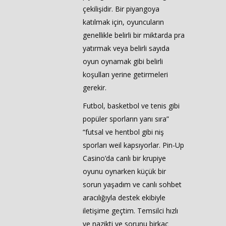
çekilişidir. Bir piyangoya
katılmak için, oyuncuların
genellikle belirli bir miktarda pra
yatırmak veya belirli sayıda
oyun oynamak gibi belirli
koşulları yerine getirmeleri
gerekir.
Futbol, basketbol ve tenis gibi
popüler sporların yanı sıra”
“futsal ve hentbol gibi niş
sporları weil kapsıyorlar. Pin-Up
Casino’da canlı bir krupiye
oyunu oynarken küçük bir
sorun yaşadım ve canlı sohbet
aracılığıyla destek ekibiyle
iletişime geçtim. Temsilci hızlı
ve nazikti ve sorunu birkaç