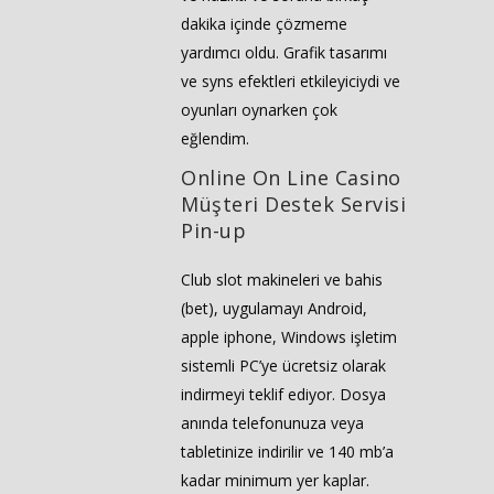
dakika içinde çözmeme
yardımcı oldu. Grafik tasarımı
ve syns efektleri etkileyiciydi ve
oyunları oynarken çok
eğlendim.
Online On Line Casino
Müşteri Destek Servisi
Pin-up
Club slot makineleri ve bahis
(bet), uygulamayı Android,
apple iphone, Windows işletim
sistemli PC’ye ücretsiz olarak
indirmeyi teklif ediyor. Dosya
anında telefonunuza veya
tabletinize indirilir ve 140 mb’a
kadar minimum yer kaplar.