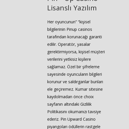
Lisanslı Yazılım
Her oyuncunun” “kişisel
bilgilerinin Pinup casinos
tarafından korunacağı garanti
edilir. Operatör, yasalar
gerektirmiyorsa, kişisel müşteri
verilerini yetkisiz kişilere
sağlamaz. Özel bir şifreleme
sayesinde oyuncuların bilgileri
korunur ve saldırganlar bunları
ele geçiremez. Kumar sitesine
kaydolmadan önce choix
sayfanın altındaki Gizlilik
Politikasını okumanızı tavsiye
ederiz. Pin Upward Casino
piyangoları ödüllerin rastgele