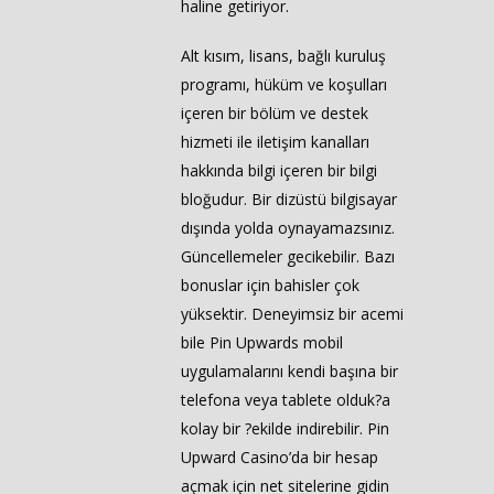
haline getiriyor.
Alt kısım, lisans, bağlı kuruluş
programı, hüküm ve koşulları
içeren bir bölüm ve destek
hizmeti ile iletişim kanalları
hakkında bilgi içeren bir bilgi
bloğudur. Bir dizüstü bilgisayar
dışında yolda oynayamazsınız.
Güncellemeler gecikebilir. Bazı
bonuslar için bahisler çok
yüksektir. Deneyimsiz bir acemi
bile Pin Upwards mobil
uygulamalarını kendi başına bir
telefona veya tablete olduk?a
kolay bir ?ekilde indirebilir. Pin
Upward Casino’da bir hesap
açmak için net sitelerine gidin