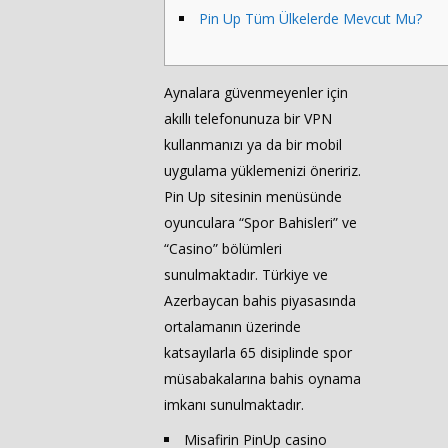
Pin Up Tüm Ülkelerde Mevcut Mu?
Aynalara güvenmeyenler için
akıllı telefonunuza bir VPN
kullanmanızı ya da bir mobil
uygulama yüklemenizi öneririz.
Pin Up sitesinin menüsünde
oyunculara “Spor Bahisleri” ve
“Casino” bölümleri
sunulmaktadır. Türkiye ve
Azerbaycan bahis piyasasında
ortalamanın üzerinde
katsayılarla 65 disiplinde spor
müsabakalarına bahis oynama
imkanı sunulmaktadır.
Misafirin PinUp casino