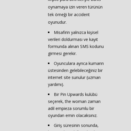
oynamaya izin veren türünün
tek örneği bir accident
oyunudur.
Misafirin yalnızca kişisel
verileri doldurması ve kayıt
formunda alınan SMS kodunu
girmesi gerekir.
Oyunculara ayrıca kumarın
üstesinden gelebileceğiniz bir
internet site sunulur (uzman
yardımı).
Bir Pin Upwards kulübü
seçerek, the woman zaman
adil empieza sorumlu bir
oyundan emin olacaksınız.
Giriş süresinin sonunda,