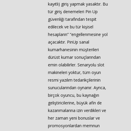
kayıtlı) giriş yapmak yasaktır. Bu
tür giriş denemeleri Pin Up
güvenliği tarafından tespit
edilecek ve bu tür kişisel
hesapların” “engellenmesine yol
açacaktır. PinUp sanal
kumarhanesinin müşterileri
dürüst kumar sonuçlarından
emin olabilirler. Senaryolu slot
makineleri yoktur, tüm oyun
resmi yazılım tedarikçilerinin
sunucularından oynanır. Ayrıca,
birçok oyuncu, bu kaynağın
geliştiricilerine, büyük afin de
kazanmalarına izin verdikleri ve
her zaman yeni bonuslar ve
promosyonlardan memnun