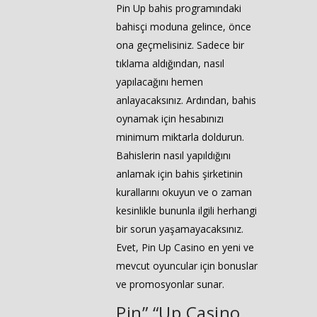
Pin Up bahis programındaki
bahisçi moduna gelince, önce
ona geçmelisiniz. Sadece bir
tıklama aldığından, nasıl
yapılacağını hemen
anlayacaksınız. Ardından, bahis
oynamak için hesabınızı
minimum miktarla doldurun.
Bahislerin nasıl yapıldığını
anlamak için bahis şirketinin
kurallarını okuyun ve o zaman
kesinlikle bununla ilgili herhangi
bir sorun yaşamayacaksınız.
Evet, Pin Up Casino en yeni ve
mevcut oyuncular için bonuslar
ve promosyonlar sunar.
Pin” “Up Casino