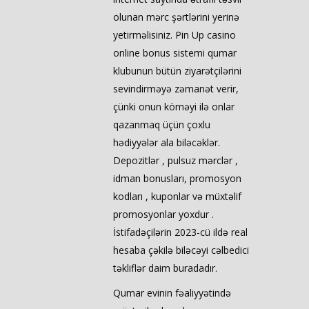
olunan mərc şərtlərini yerinə
yetirməlisiniz. Pin Up casino
online bonus sistemi qumar
klubunun bütün ziyarətçilərini
sevindirməyə zəmanət verir,
çünki onun köməyi ilə onlar
qazanmaq üçün çoxlu
hədiyyələr ala biləcəklər.
Depozitlər , pulsuz mərclər ,
idman bonusları, promosyon
kodları , kuponlar və müxtəlif
promosyonlar yoxdur .
İstifadəçilərin 2023-cü ildə real
hesaba çəkilə biləcəyi cəlbedici
təkliflər daim buradadır.
Qumar evinin fəaliyyətində