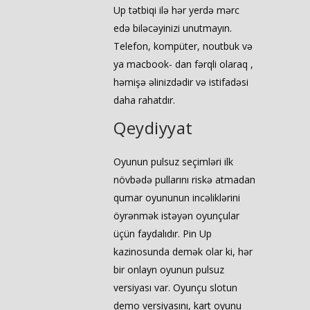
Up tətbiqi ilə hər yerdə mərc
edə biləcəyinizi unutmayın.
Telefon, kompüter, noutbuk və
ya macbook- dan fərqli olaraq ,
həmişə əlinizdədir və istifadəsi
daha rahatdır.
Qeydiyyat
Oyunun pulsuz seçimləri ilk
növbədə pullarını riskə atmadan
qumar oyununun incəliklərini
öyrənmək istəyən oyunçular
üçün faydalıdır. Pin Up
kazinosunda demək olar ki, hər
bir onlayn oyunun pulsuz
versiyası var. Oyunçu slotun
demo versiyasını, kart oyunu