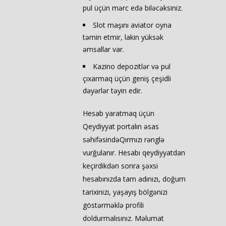
pul üçün mərc edə biləcəksiniz.
Slot maşını aviator oyna
təmin etmir, lakin yüksək
əmsallar var.
Kazino depozitlər və pul
çıxarmaq üçün geniş çeşidli
dəyərlər təyin edir.
Hesab yaratmaq üçün
Qeydiyyat portalın əsas
səhifəsindəQırmızı rənglə
vurğulanır. Hesabı qeydiyyatdan
keçirdikdən sonra şəxsi
hesabınızda tam adınızı, doğum
tarixinizi, yaşayış bölgənizi
göstərməklə profili
doldurmalısınız. Məlumat