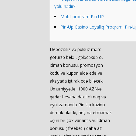
yolu nədir?
Mobil proqram Pin UP
Pin-Up Casino Loyallıq Proqramı Pin-U
Depozitsiz və pulsuz mərc
götürsə belə , gələcəkdə o,
idman bonusu, promosyon
kodu və kupon əldə edə və
aksiyada iştirak edə biləcək.
Ümumiyyətlə, 1000 AZN-ə
qədər hesaba daxil olmaq və
eyni zamanda Pin Up kazino
demək olar ki, heç nə etməmək
üçün bir çox variant var. İdman
bonusu ( freebet ) daha az