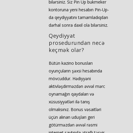
bilərsiniz. Siz Pin Up bukmeker
kontoruna yeni hesabın Pin-Up-
da qeydiyyatını tamamladıqdan
dərhal sonra daxil ola bilərsiniz.
Qeydiyyat
prosedurundan necə
keçmək olar?
Bütün kazino bonusları
oyunçuların şəxsi hesabında
mövcuddur. Hədiyyəni
aktivləşdirməzdən əvvəl mərc
oynamağın qaydaları və
xüsusiyyətləri ilə tanış
olmalısınız. Bonus vəsaitləri
üçün alınan uduşları geri
götürməzdən əvvəl rəsmi
internet saytında ətraflı təsvir