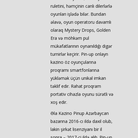
ruletini, həmçinin canlı dilerlərlə
oyunları işlədə bilər. Bundan
əlavə, oyun operatoru davamlı
olaraq Mystery Drops, Golden
Era və möhkəm pul
mükafatlarının oynanıldığı digər
turnirlər keçirir. Pin-up onlayn
kazino öz oyunçularına
proqramı smartfonlarına
yükləmək üçün unikal imkan
təklif edir. Rahat proqram
portativ cihazla oyunu sürətli və
xoş edir.
Əla Kazino Pinup Azərbaycan
bazarına 2016-cı ildə daxil olub,
lakin şirkət lisenziyanı bir il
sonra – 2017-ci ildə alıb. Pin-up