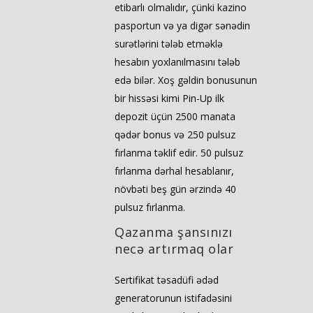
etibarlı olmalıdır, çünki kazino
pasportun və ya digər sənədin
surətlərini tələb etməklə
hesabın yoxlanılmasını tələb
edə bilər. Xoş gəldin bonusunun
bir hissəsi kimi Pin-Up ilk
depozit üçün 2500 manata
qədər bonus və 250 pulsuz
fırlanma təklif edir. 50 pulsuz
fırlanma dərhal hesablanır,
növbəti beş gün ərzində 40
pulsuz fırlanma.
Qazanma şansınızı
necə artırmaq olar
Sertifikat təsadüfi ədəd
generatorunun istifadəsini