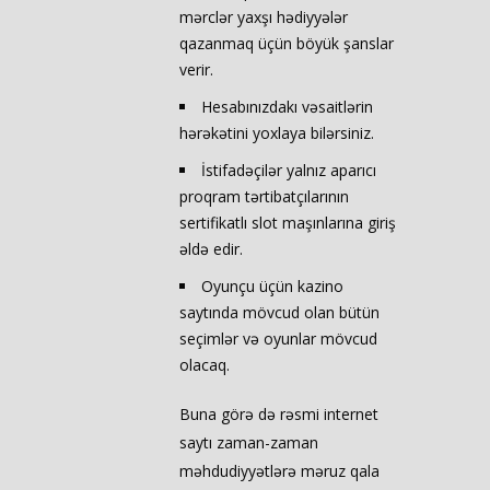
mərclər yaxşı hədiyyələr
qazanmaq üçün böyük şanslar
verir.
Hesabınızdakı vəsaitlərin
hərəkətini yoxlaya bilərsiniz.
İstifadəçilər yalnız aparıcı
proqram tərtibatçılarının
sertifikatlı slot maşınlarına giriş
əldə edir.
Oyunçu üçün kazino
saytında mövcud olan bütün
seçimlər və oyunlar mövcud
olacaq.
Buna görə də rəsmi internet
saytı zaman-zaman
məhdudiyyətlərə məruz qala