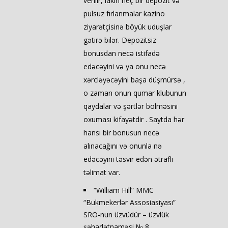
verilir, lakin heç bir depozit və
pulsuz fırlanmalar kazino
ziyarətçisinə böyük uduşlar
gətirə bilər. Depozitsiz
bonusdan necə istifadə
edəcəyini və ya onu necə
xərcləyəcəyini başa düşmürsə ,
o zaman onun qumar klubunun
qaydalar və şərtlər bölməsini
oxuması kifayətdir . Saytda hər
hansı bir bonusun necə
alınacağını və onunla nə
edəcəyini təsvir edən ətraflı
təlimat var.
“William Hill” MMC
“Bukmekerlər Assosiasiyası”
SRO-nun üzvüdür – üzvlük
şəhadətnaməsi № 8.