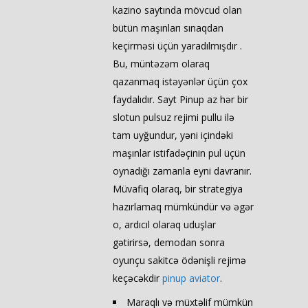
kazino saytında mövcud olan
bütün maşınları sınaqdan
keçirməsi üçün yaradılmışdır .
Bu, müntəzəm olaraq
qazanmaq istəyənlər üçün çox
faydalıdır. Sayt Pinup az hər bir
slotun pulsuz rejimi pullu ilə
tam uyğundur, yəni içindəki
maşınlar istifadəçinin pul üçün
oynadığı zamanla eyni davranır.
Müvafiq olaraq, bir strategiya
hazırlamaq mümkündür və əgər
o, ardıcıl olaraq uduşlar
gətirirsə, demodan sonra
oyunçu sakitcə ödənişli rejimə
keçəcəkdir
pinup aviator
.
Maraqlı və müxtəlif mümkün