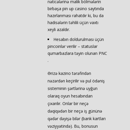
nəticələrinə malik bölmələrin
birbaşa pin up casino saytında
hazırlanması rahatdır ki, bu da
hadisələrin təhlili üçün vaxtı
xeyli azaldır.
Hesabın doldurulması üçün
pincoinlər verilir – statuslar
qumarbazlara təyin olunan PNC
.
Ərizə kazino tərəfindən
nəzərdən keçirilir və pul ödəniş
sisteminin şərtlərinə uyğun
olaraq oyun hesabından
çıxarılır. Onlar bir neçə
dəqiqədən bir neçə iş gününə
qədər dəyişə bilər (bank kartları
vəziyyətində). Bu, bonusun