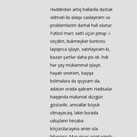
Həddindən artıq hallarda dəstək
xidməti ilə əlaqə saxlayıram və
problemlərim dərhal həll olunur.
Futbol mərc xətti üçün pinup -i
seçdim, bukmeyker kontoru
layiqincə işləyir, xatırlayıram ki,
bəzən şərtlər daha pis idi. İndi
hər şey mükəmməl işləyir,
həyatı sevirəm, başqa
bölmələrə də qoysam da,
adətən orada qalıram Hadisələr
haqqında məlumat düzgün
göstərilir, əmsallar böyük
olmayacaq, lakin burada
uduşların hesaba
köçürüləcəyinə əmin ola
bilərsiniz. Mən mərc nöqtəsində