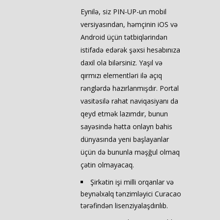
Eynilə, siz PIN-UP-un mobil
versiyasından, həmçinin iOS və
Android üçün tətbiqlərindən
istifadə edərək şəxsi hesabınıza
daxil ola bilərsiniz. Yaşıl və
qırmızı elementləri ilə açıq
rənglərdə hazırlanmışdır. Portal
vasitəsilə rahat naviqasiyanı da
qeyd etmək lazımdır, bunun
sayəsində hətta onlayn bahis
dünyasında yeni başlayanlar
üçün də bununla məşğul olmaq
çətin olmayacaq.
Şirkətin işi milli orqanlar və
beynəlxalq tənzimləyici Curacao
tərəfindən lisenziyalaşdırılıb.