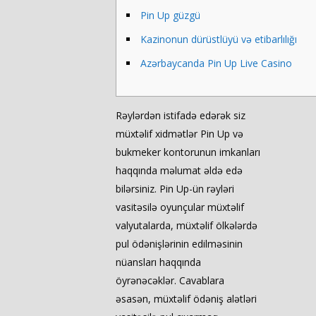
Pin Up güzgü
Kazinonun dürüstlüyü və etibarlılığı
Azərbaycanda Pin Up Live Casino
Rəylərdən istifadə edərək siz
müxtəlif xidmətlər Pin Up və
bukmeker kontorunun imkanları
haqqında məlumat əldə edə
bilərsiniz. Pin Up-ün rəyləri
vasitəsilə oyunçular müxtəlif
valyutalarda, müxtəlif ölkələrdə
pul ödənişlərinin edilməsinin
nüansları haqqında
öyrənəcəklər. Cavablara
əsasən, müxtəlif ödəniş alətləri