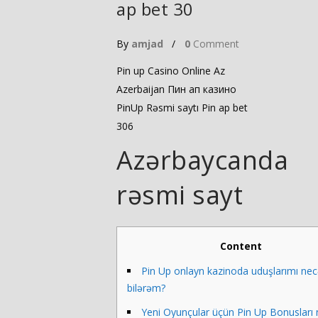
ap bet 30
By
amjad
0
Comment
Pin up Casino Online Az
Azerbaijan Пин ап казино
PinUp Rəsmi saytı Pin ap bet
306
Azərbaycanda
rəsmi sayt
Content
Pin Up onlayn kazinoda uduşlarımı nec
bilərəm?
Yeni Oyunçular üçün Pin Up Bonusları 