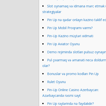
Slot oynamaq və idmana mərc etmək 
strategiyalar
Pin Up nə qədər onlayn kazino təklif ed
Pin Up Mobil Proqramı varmı?
Pin-Up Kazino müştəri xidməti
Pin Up Aviator Oyunu
Demo rejimində slotları pulsuz oynayı
Pul çıxarmaq və əmanəti necə doldur
olar?
Bonuslar və promo kodları Pin Up
Rulet Oyunu
Pin-Up Online Casino Azerbaycan:
Azərbaycanda rəsmi sayt
Pin Up rəylərində nə faydalıdır?