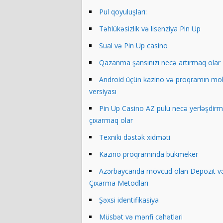
Pul qoyuluşları:
Təhlükəsizlik və lisenziya Pin Up
Sual və Pin Up casino
Qazanma şansınızı necə artırmaq olar
Android üçün kazino və proqramın mob
versiyası
Pin Up Casino AZ pulu necə yerləşdir
çıxarmaq olar
Texniki dəstək xidməti
Kazino proqramında bukmeker
Azərbaycanda mövcud olan Depozit v
Çıxarma Metodları
Şəxsi identifikasiya
Müsbət və mənfi cəhətləri