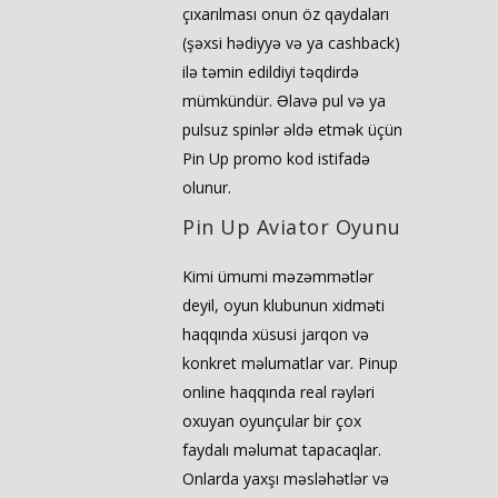
çıxarılması onun öz qaydaları
(şəxsi hədiyyə və ya cashback)
ilə təmin edildiyi təqdirdə
mümkündür. Əlavə pul və ya
pulsuz spinlər əldə etmək üçün
Pin Up promo kod istifadə
olunur.
Pin Up Aviator Oyunu
Kimi ümumi məzəmmətlər
deyil, oyun klubunun xidməti
haqqında xüsusi jarqon və
konkret məlumatlar var. Pinup
online haqqında real rəyləri
oxuyan oyunçular bir çox
faydalı məlumat tapacaqlar.
Onlarda yaxşı məsləhətlər və