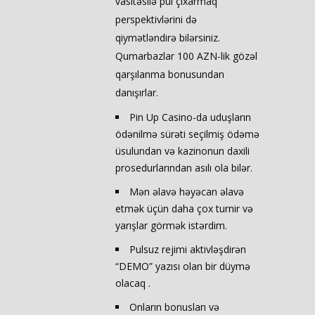
vasitəsilə pul çıxarmaq
perspektivlərini də
qiymətləndirə bilərsiniz.
Qumarbazlar 100 AZN-lik gözəl
qarşılanma bonusundan
danışırlar.
Pin Up Casino-da uduşların
ödənilmə sürəti seçilmiş ödəmə
üsulundan və kazinonun daxili
prosedurlarından asılı ola bilər.
Mən əlavə həyəcan əlavə
etmək üçün daha çox turnir və
yarışlar görmək istərdim.
Pulsuz rejimi aktivləşdirən
“DEMO” yazısı olan bir düymə
olacaq .
Onların bonusları və