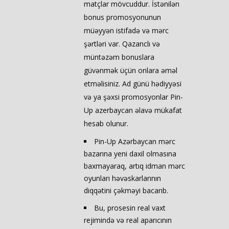
matçlar mövcuddur. İstənilən
bonus promosyonunun
müəyyən istifadə və mərc
şərtləri var. Qazanclı və
müntəzəm bonuslara
güvənmək üçün onlara əməl
etməlisiniz. Ad günü hədiyyəsi
və ya şəxsi promosyonlar Pin-
Up azerbaycan əlavə mükafat
hesab olunur.
Pin-Up Azərbaycan mərc
bazarına yeni daxil olmasına
baxmayaraq, artıq idman mərc
oyunları həvəskarlarının
diqqətini çəkməyi bacarıb.
Bu, prosesin real vaxt
rejimində və real aparıcının