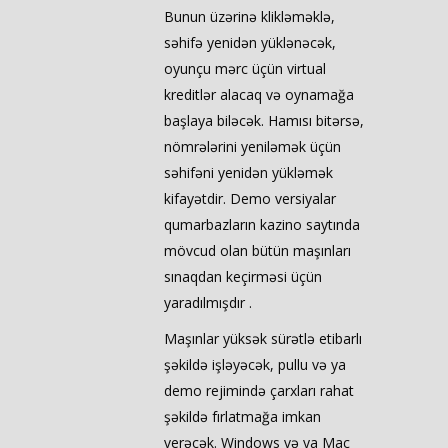
Bunun üzərinə klikləməklə,
səhifə yenidən yüklənəcək,
oyunçu mərc üçün virtual
kreditlər alacaq və oynamağa
başlaya biləcək. Hamısı bitərsə,
nömrələrini yeniləmək üçün
səhifəni yenidən yükləmək
kifayətdir. Demo versiyalar
qumarbazların kazino saytında
mövcud olan bütün maşınları
sınaqdan keçirməsi üçün
yaradılmışdır .
Maşınlar yüksək sürətlə etibarlı
şəkildə işləyəcək, pullu və ya
demo rejimində çarxları rahat
şəkildə fırlatmağa imkan
verəcək. Windows və ya Mac