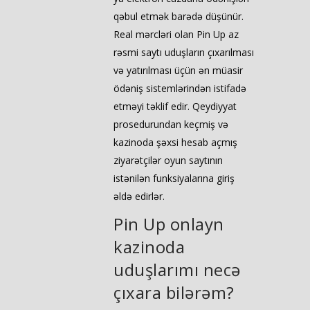
qəbul etmək barədə düşünür.
Real mərcləri olan Pin Up az
rəsmi saytı uduşların çıxarılması
və yatırılması üçün ən müasir
ödəniş sistemlərindən istifadə
etməyi təklif edir. Qeydiyyat
prosedurundan keçmiş və
kazinoda şəxsi hesab açmış
ziyarətçilər oyun saytının
istənilən funksiyalarına giriş
əldə edirlər.
Pin Up onlayn
kazinoda
uduşlarımı necə
çıxara bilərəm?