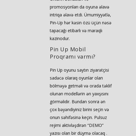
promosyonları da oyuna əlavə
intriqa əlavə etdi. Ümumiyyətlə,
Pin-Up hər kəsin özü üçün nəsə
tapacağı etibarlı və maraqlı
kazinodur.
Pin Up Mobil
Proqramı varmı?
Pin Up oyunu saytın ziyarətçisi
sadəcə olaraq oyunlar olan
bölməyə getməli və orada təklif
olunan modellərin ən yaxşısını
görməlidir. Bundan sonra ən
çox bəyəndiyiniz birini seçin və
onun səhifəsinə keçin. Pulsuz
rejimi aktivləşdirən “DEMO”
yazısı olan bir düymə olacaq .