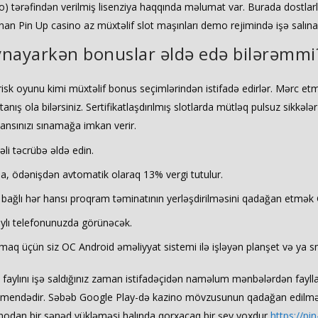
o) tərəfindən verilmiş lisenziya haqqında məlumat var. Burada dostlarl
nan Pin Up casino az müxtəlif slot maşınları demo rejimində işə salına 
ynayarkən bonuslar əldə edə bilərəmmi
 risk oyunu kimi müxtəlif bonus seçimlərindən istifadə edirlər. Mərc e
ə tanış ola bilərsiniz. Sertifikatlaşdırılmış slotlarda mütləq pulsuz sikk
ansınızı sınamağa imkan verir.
i təcrübə əldə edin.
a, ödənişdən avtomatik olaraq 13% vergi tutulur.
 bağlı hər hansı proqram təminatının yerləşdirilməsini qadağan etmək 
ylı telefonunuzda görünəcək.
namaq üçün siz ОС Android əməliyyat sistemi ilə işləyən planşet və ya 
faylını işə saldığınız zaman istifadəçidən naməlum mənbələrdən fayll
mendədir. Səbəb Google Play-də kazino mövzusunun qadağan edilməsid
inodan bir sənəd yükləməsi halında qorxacaq bir şey yoxdur
https://pi