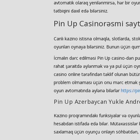
avtomatik olaraq yenilənmirsə, hər bir oy
tətbiqini daxil edə bilərsiniz.
Pin Up Casinorəsmi say
Canlı kazino istisna olmaqla, slotlarda, st
oyunları oynaya bilərsiniz. Bunun üçün qum
İcmalın dərc edilməsi Pin Up casino-dən pu
rahat şəraitdə əylənmək və ya pul üçün oyn
casino online tərəfindən təklif olunan bütü
problem olmaması üçün onu mərc etmək şərt
oyun avtomatında əylənə bilərlər
https://p
Pin Up Azerbaycan Yukle Andr
Kazino proqramındakı funksiyalar və oyunl
hesabdan istifadə edə bilər. Mütəxəssislər 
saxlamaq üçün oyunçu onlayn söhbətdən, Te