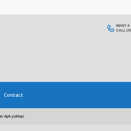
WANT A
CALL U
Contact
ün Apk yükləyi