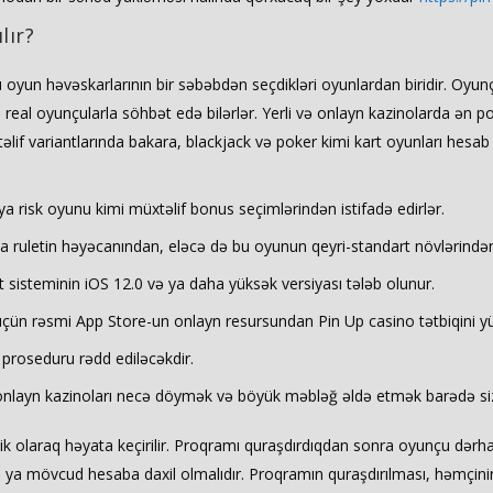
lır?
stü oyun həvəskarlarının bir səbəbdən seçdikləri oyunlardan biridir. Oy
 real oyunçularla söhbət edə bilərlər. Yerli və onlayn kazinolarda ən po
xtəlif variantlarında bakara, blackjack və poker kimi kart oyunları hesa
ya risk oyunu kimi müxtəlif bonus seçimlərindən istifadə edirlər.
 ruletin həyəcanından, eləcə də bu oyunun qeyri-standart növlərindən 
 sisteminin iOS 12.0 və ya daha yüksək versiyası tələb olunur.
 üçün rəsmi App Store-un onlayn resursundan Pin Up casino tətbiqini 
proseduru rədd ediləcəkdir.
də onlayn kazinoları necə döymək və böyük məbləğ əldə etmək barədə si
k olaraq həyata keçirilir. Proqramı quraşdırdıqdan sonra oyunçu dərh
ə ya mövcud hesaba daxil olmalıdır. Proqramın quraşdırılması, həmçin