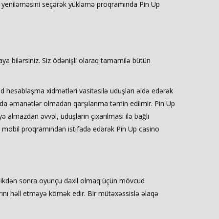
em yeniləməsini seçərək yükləmə proqramında Pin Up
ya bilərsiniz. Siz ödənişli olaraq tamamilə bütün
d hesablaşma xidmətləri vasitəsilə uduşları əldə edərək
tında əmanətlər olmadan qarşılanma təmin edilmir. Pin Up
ə almazdan əvvəl, uduşların çıxarılması ilə bağlı
n mobil proqramından istifadə edərək Pin Up casino
irdikdən sonra oyunçu daxil olmaq üçün mövcud
rını həll etməyə kömək edir. Bir mütəxəssislə əlaqə