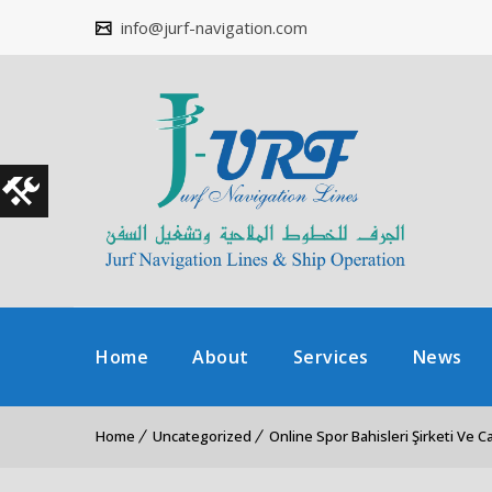
info@jurf-navigation.com
Home
About
Services
News
Home
Uncategorized
Online Spor Bahisleri Şirketi Ve C