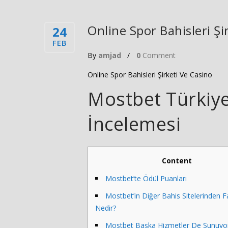
Online Spor Bahisleri Şi
24
FEB
By
amjad
0
Comment
Online Spor Bahisleri Şirketi Ve Casino
Mostbet Türkiye
İncelemesi
Content
Mostbet’te Ödül Puanları
Mostbet’in Diğer Bahis Sitelerinden F
Nedir?
Mostbet Başka Hizmetler De Sunuyo