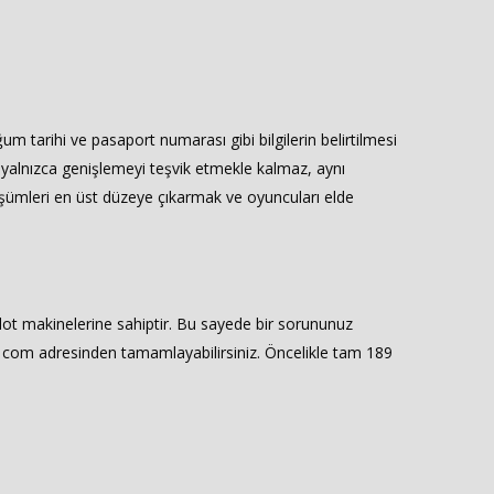
um tarihi ve pasaport numarası gibi bilgilerin belirtilmesi
a yalnızca genişlemeyi teşvik etmekle kalmaz, aynı
nüşümleri en üst düzeye çıkarmak ve oyuncuları elde
lot makinelerine sahiptir. Bu sayede bir sorununuz
 com adresinden tamamlayabilirsiniz. Öncelikle tam 189