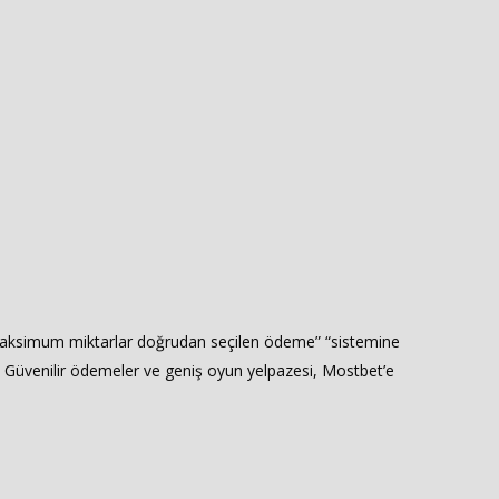
ve maksimum miktarlar doğrudan seçilen ödeme” “sistemine
. Güvenilir ödemeler ve geniş oyun yelpazesi, Mostbet’e