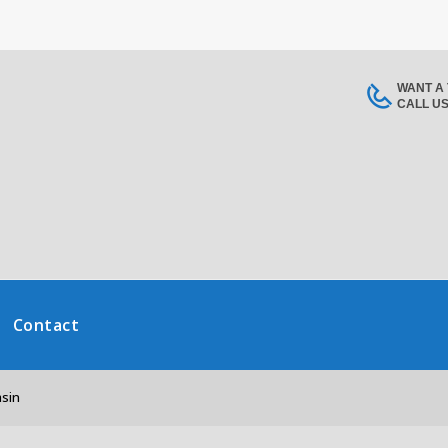
WANT A
CALL U
Contact
asin