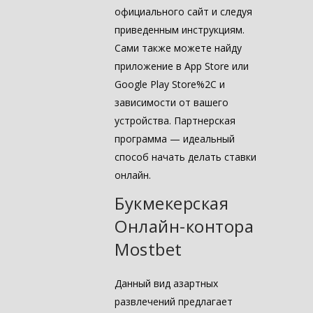
официального сайт и следуя
приведенным инструкциям.
Сами также можете найду
приложение в App Store или
Google Play Store%2C и
зависимости от вашего
устройства. Партнерская
программа — идеальный
способ начать делать ставки
онлайн.
Букмекерская
Онлайн-контора
Mostbet
Данный вид азартных
развлечений предлагает