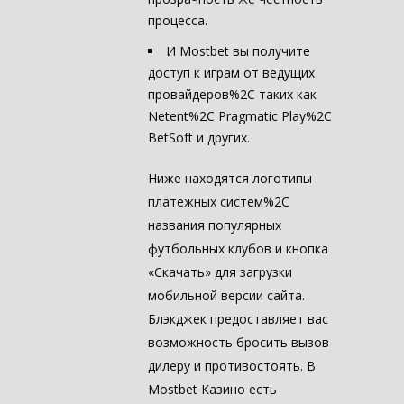
процесса.
И Mostbet вы получите
доступ к играм от ведущих
провайдеров%2C таких как
Netent%2C Pragmatic Play%2C
BetSoft и других.
Ниже находятся логотипы
платежных систем%2C
названия популярных
футбольных клубов и кнопка
«Скачать» для загрузки
мобильной версии сайта.
Блэкджек предоставляет вас
возможность бросить вызов
дилеру и противостоять. В
Mostbet Казино есть