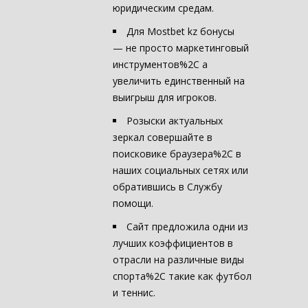
юридическим средам.
Для Mostbet kz бонусы
— не просто маркетинговый
инструментов%2C а
увеличить единственный на
выигрыш для игроков.
Розыски актуальных
зеркал совершайте в
поисковике браузера%2C в
наших социальных сетях или
обратившись в Службу
помощи.
Сайт предложила одни из
лучших коэффициентов в
отрасли на различные виды
спорта%2C такие как футбол
и теннис.