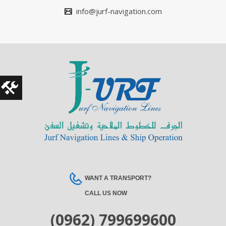
info@jurf-navigation.com
WANT A TRANSPORT?
CALL US NOW
(0962) 799699600