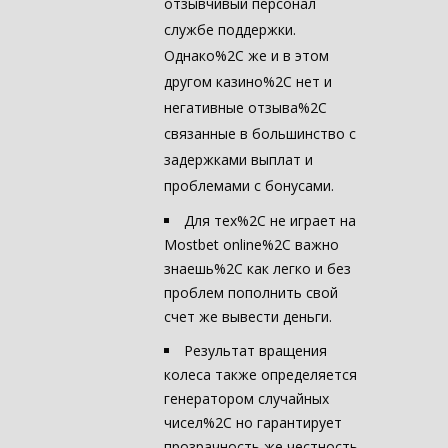
отзывчивый персонал
службе поддержки.
Однако%2C же и в этом
другом казино%2C нет и
негативные отзыва%2C
связанные в большинство с
задержками выплат и
проблемами с бонусами.
Для тех%2C не играет на
Mostbet online%2C важно
знаешь%2C как легко и без
проблем пополнить свой
счет же вывести деньги.
Результат вращения
колеса также определяется
генератором случайных
чисел%2C но гарантирует
прозрачность же честность