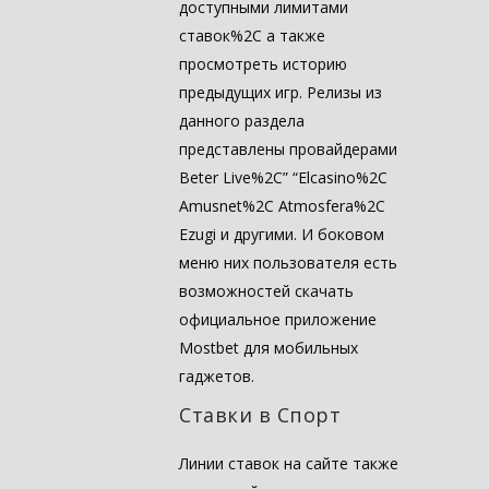
доступными лимитами
ставок%2C а также
просмотреть историю
предыдущих игр. Релизы из
данного раздела
представлены провайдерами
Beter Live%2C” “Elcasino%2C
Amusnet%2C Atmosfera%2C
Ezugi и другими. И боковом
меню них пользователя есть
возможностей скачать
официальное приложение
Mostbet для мобильных
гаджетов.
Ставки в Спорт
Линии ставок на сайте также