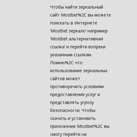
Чтобы найти зеркальный
сайт Mostbet%2C вы можете
поискать в Интернете
‘Mostbet зеркало’ например
‘Mostbet альтернативная
ссылка’ и перейти вопреки
указанным ссылкам.
Помню%2C что
использование зеркальных
сайтов может
противоречить условиям
предоставления услуг и
представлять угрозу
безопасности. Чтобы
скачать и установить
приложение Mostbet%2C вы
смогу перейти на