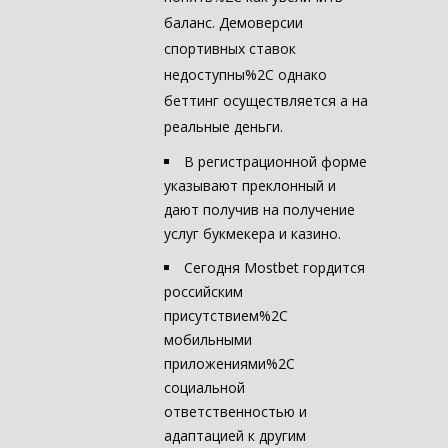
баланс. Демоверсии
спортивных ставок
недоступны%2C однако
беттинг осуществляется а на
реальные деньги.
В регистрационной форме
указывают преклонный и
дают получив на получение
услуг букмекера и казино.
Сегодня Mostbet гордится
российским
присутствием%2C
мобильными
приложениями%2C
социальной
ответственностью и
адаптацией к другим