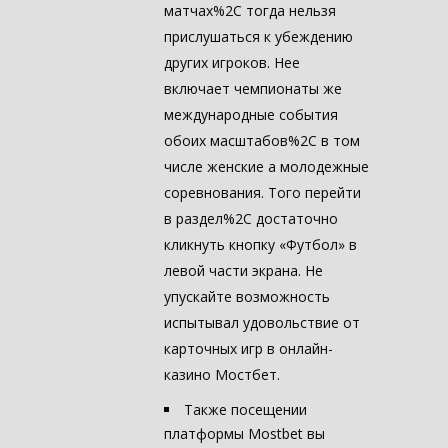
матчах%2C тогда нельзя
прислушаться к убеждению
других игроков. Нее
включает чемпионаты же
международные события
обоих масштабов%2C в том
числе женские а молодежные
соревнования. Того перейти
в раздел%2C достаточно
кликнуть кнопку «Футбол» в
левой части экрана. Не
упускайте возможность
испытывал удовольствие от
карточных игр в онлайн-
казино Мостбет.
Также посещении
платформы Mostbet вы