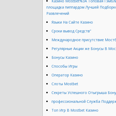
Казино Mostbet%3A Топовая Гэмбл
площадка пиппардом Лучшей Подборк
Развлечений
Языки На Сайте Казино
Сроки вывод Средств”
Международное присутствие Мост
Регулярные Акции же Бонусы В Мо
Бонусы Казино
Способы Игры
Оператор Казино
Слоты Mostbet
Секреты Успешного Отыгрыша Бон
профессиональной Служба Поддерж
Топ Игр В Mostbet Казино