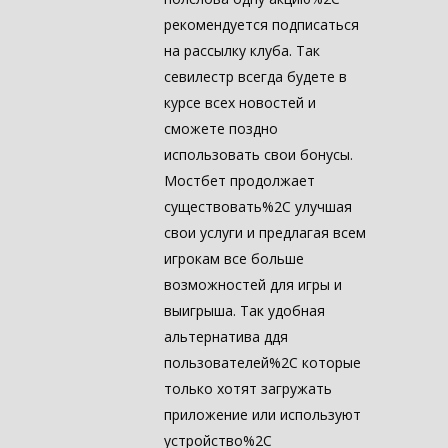
рекомендуется подписаться
на рассылку клуба. Так
севилестр всегда будете в
курсе всех новостей и
сможете поздно
использовать свои бонусы.
Мостбет продолжает
существовать%2C улучшая
свои услуги и предлагая всем
игрокам все больше
возможностей для игры и
выигрыша. Так удобная
альтернатива ддя
пользователей%2C которые
только хотят загружать
приложение или используют
устройство%2C