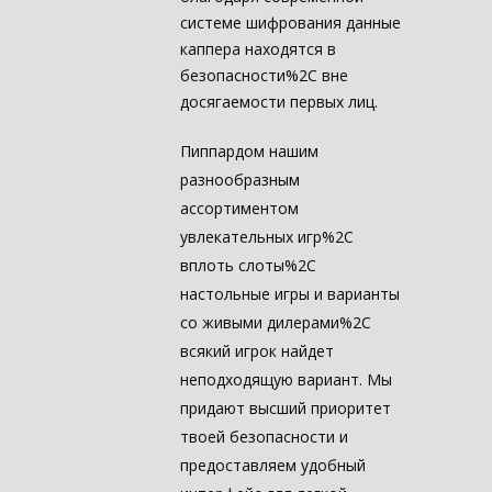
системе шифрования данные
каппера находятся в
безопасности%2C вне
досягаемости первых лиц.
Пиппардом нашим
разнообразным
ассортиментом
увлекательных игр%2C
вплоть слоты%2C
настольные игры и варианты
со живыми дилерами%2C
всякий игрок найдет
неподходящую вариант. Мы
придают высший приоритет
твоей безопасности и
предоставляем удобный