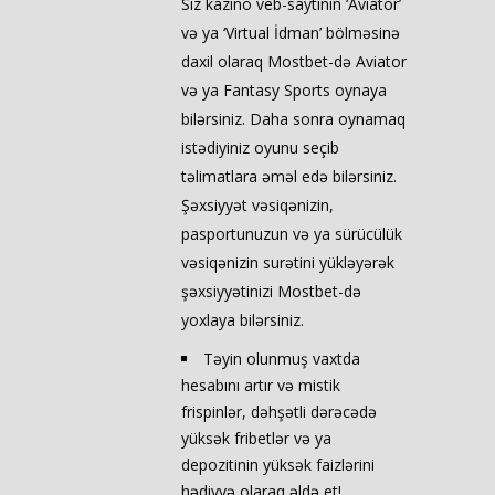
Siz kazino veb-saytının ‘Aviator’
və ya ‘Virtual İdman’ bölməsinə
daxil olaraq Mostbet-də Aviator
və ya Fantasy Sports oynaya
bilərsiniz. Daha sonra oynamaq
istədiyiniz oyunu seçib
təlimatlara əməl edə bilərsiniz.
Şəxsiyyət vəsiqənizin,
pasportunuzun və ya sürücülük
vəsiqənizin surətini yükləyərək
şəxsiyyətinizi Mostbet-də
yoxlaya bilərsiniz.
Təyin olunmuş vaxtda
hesabını artır və mistik
frispinlər, dəhşətli dərəcədə
yüksək fribetlər və ya
depozitinin yüksək faizlərini
hədiyyə olaraq əldə et!