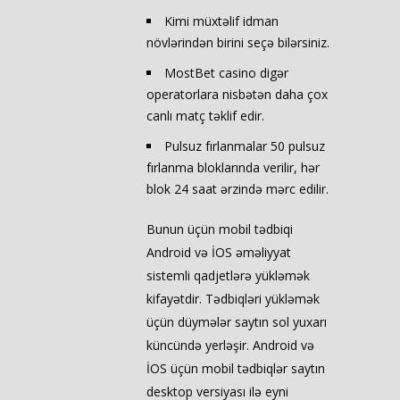
Kimi müxtəlif idman
növlərindən birini seçə bilərsiniz.
MostBet casino digər
operatorlara nisbətən daha çox
canlı matç təklif edir.
Pulsuz fırlanmalar 50 pulsuz
fırlanma bloklarında verilir, hər
blok 24 saat ərzində mərc edilir.
Bunun üçün mobil tədbiqi
Android və İOS əməliyyat
sistemli qadjetlərə yükləmək
kifayətdir. Tədbiqləri yükləmək
üçün düymələr saytın sol yuxarı
küncündə yerləşir. Android və
İOS üçün mobil tədbiqlər saytın
desktop versiyası ilə eyni