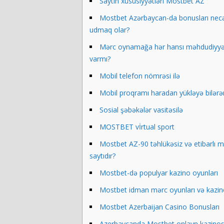
Saytın xüsusiyyətləri Mostbet AZ
Mostbet Azərbaycan-da bonusları nec
udmaq olar?
Mərc oynamağa hər hansı məhdudiyyə
varmı?
Mobil telefon nömrəsi ilə
Mobil proqramı haradan yükləyə bilər
Sosial şəbəkələr vasitəsilə
MOSTBET vİrtual sport
Mostbet AZ-90 təhlükəsiz və etibarlı 
saytıdır?
Mostbet-də populyar kazino oyunları
Mostbet idman mərc oyunları və kazi
Mostbet Azerbaijan Casino Bonusları
Azerbaycanda Mostbet onlayn kazino