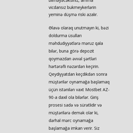
bilməyəcəksiniz, amma
vicdansız bukmeykerlərin
yeminə düşmə riski azalır.
Əlavə olaraq unutmayın ki, bəzi
doldurma üsulları
məhdudiyyətlərə məruz qala
bilər, buna görə depozit
qoymazdan əvvəl şərtləri
hərtərəfli nəzərdən keçirin.
Qeydiyyatdan keçdikdən sonra
müştərilər oynamağa başlamaq
üçün istənilən vaxt Mostbet AZ-
90-a daxil ola bilərlər. Giriş
prosesi sadə və sürətlidir və
müştərilərə demək olar ki,
dərhal mərc oynamağa
başlamağa imkan verir. Siz