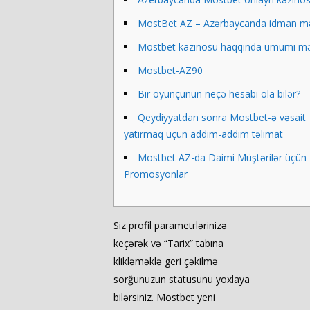
MostBet AZ – Azərbaycanda idman mə
Mostbet kazinosu haqqında ümumi m
Mostbet-AZ90
Bir oyunçunun neçə hesabı ola bilər?
Qeydiyyatdan sonra Mostbet-ə vəsait
yatırmaq üçün addım-addım təlimat
Mostbet AZ-da Daimi Müştərilər üçün
Promosyonlar
Siz profil parametrlərinizə
keçərək və “Tarix” tabına
klikləməklə geri çəkilmə
sorğunuzun statusunu yoxlaya
bilərsiniz. Mostbet yeni