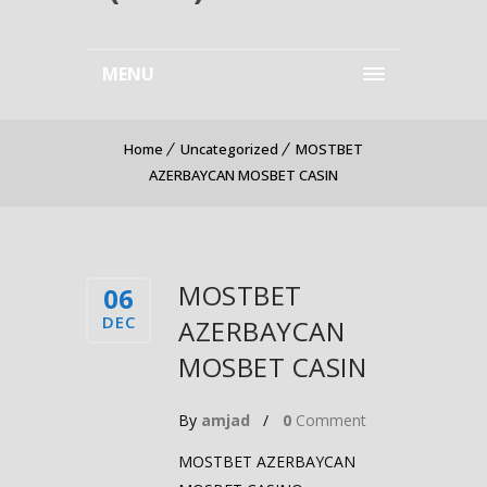
MENU
Home
Uncategorized
MOSTBET
AZERBAYCAN MOSBET CASIN
MOSTBET
06
DEC
AZERBAYCAN
MOSBET CASIN
By
amjad
0
Comment
MOSTBET AZERBAYCAN