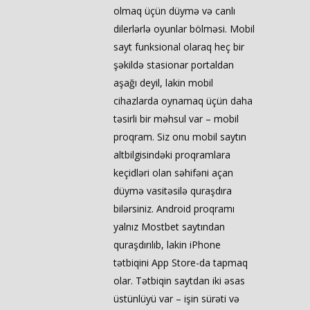
olmaq üçün düymə və canlı
dilerlərlə oyunlar bölməsi. Mobil
sayt funksional olaraq heç bir
şəkildə stasionar portaldan
aşağı deyil, lakin mobil
cihazlarda oynamaq üçün daha
təsirli bir məhsul var – mobil
proqram. Siz onu mobil saytın
altbilgisindəki proqramlara
keçidləri olan səhifəni açan
düymə vasitəsilə quraşdıra
bilərsiniz. Android proqramı
yalnız Mostbet saytından
quraşdırılıb, lakin iPhone
tətbiqini App Store-da tapmaq
olar. Tətbiqin saytdan iki əsas
üstünlüyü var – işin sürəti və