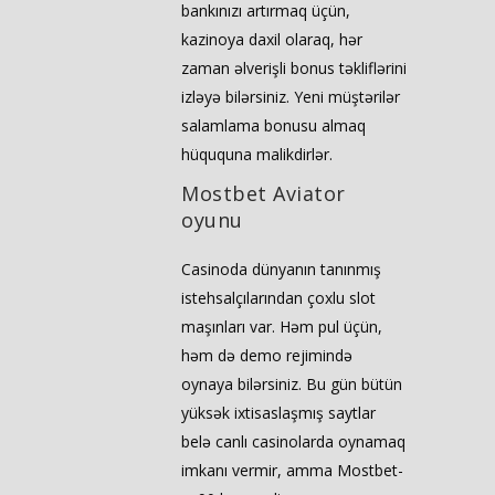
bankınızı artırmaq üçün,
kazinoya daxil olaraq, hər
zaman əlverişli bonus təkliflərini
izləyə bilərsiniz. Yeni müştərilər
salamlama bonusu almaq
hüququna malikdirlər.
Mostbet Aviator
oyunu
Casinoda dünyanın tanınmış
istehsalçılarından çoxlu slot
maşınları var. Həm pul üçün,
həm də demo rejimində
oynaya bilərsiniz. Bu gün bütün
yüksək ixtisaslaşmış saytlar
belə canlı casinolarda oynamaq
imkanı vermir, amma Mostbet-