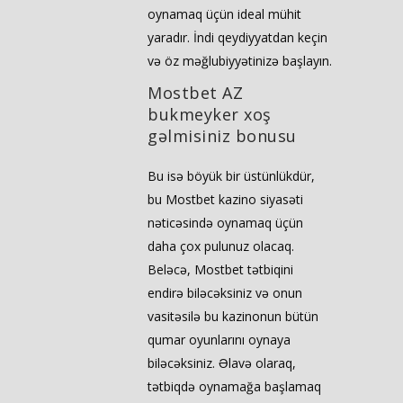
oynamaq üçün ideal mühit
yaradır. İndi qeydiyyatdan keçin
və öz məğlubiyyətinizə başlayın.
Mostbet AZ
bukmeyker xoş
gəlmisiniz bonusu
Bu isə böyük bir üstünlükdür,
bu Mostbet kazino siyasəti
nəticəsində oynamaq üçün
daha çox pulunuz olacaq.
Beləcə, Mostbet tətbiqini
endirə biləcəksiniz və onun
vasitəsilə bu kazinonun bütün
qumar oyunlarını oynaya
biləcəksiniz. Əlavə olaraq,
tətbiqdə oynamağa başlamaq