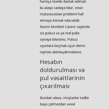
həmişə texniki dəstək xidməti
ilə əlaqə saxlaya bilər, onun
mütəxəssisləri problemi həll
etməyə kömək edəcəkdir.
Rəsmi Mostbet Casino saytında
siz pulsuz və ya real pulla
oynaya bilərsiniz. Pulsuz
oyunlara keçmək üçün demo
rejimini aktivləşdirməlisiniz.
Hesabın
doldurulması və
pul vəsaitlərinin
çıxarılması
Bundan əlavə, müştərilər tədbir
başa çatmazdan əvvəl