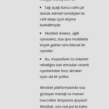
Sağ aşağı küncə canlı-çat
dəstək xidməti təmsilçiləri ilə
cəld əlaqə üçün düymə
bərkidilmişdir.
Mostbet Aviator, ağıllı
oynasanız, sizə qısa müddətdə
böyük gəlirlər verə biləcək bir
oyundur.
Bu, müştərilərin öz evlərinin
rahatlığını tərk etmədən sevimli
oyunlarından həzz almaları
üçün əla bir yoldur.
Mostbet platformasında sizə
gözləyən maraqlı və mənəvi
təəccüblər dünyasına qoşulun!
Mostbet, sizə real pul ilə bahis