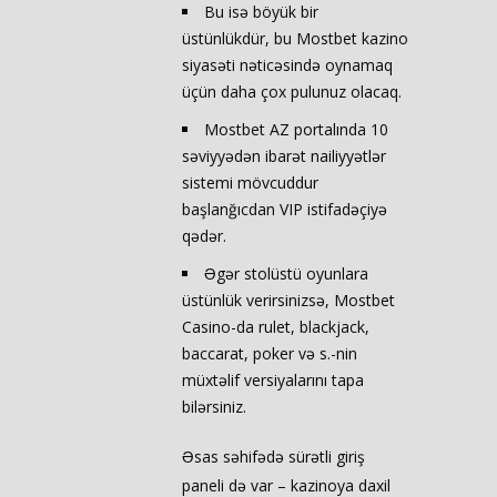
Bu isə böyük bir
üstünlükdür, bu Mostbet kazino
siyasəti nəticəsində oynamaq
üçün daha çox pulunuz olacaq.
Mostbet AZ portalında 10
səviyyədən ibarət nailiyyətlər
sistemi mövcuddur
başlanğıcdan VIP istifadəçiyə
qədər.
Əgər stolüstü oyunlara
üstünlük verirsinizsə, Mostbet
Casino-da rulet, blackjack,
baccarat, poker və s.-nin
müxtəlif versiyalarını tapa
bilərsiniz.
Əsas səhifədə sürətli giriş
paneli də var – kazinoya daxil