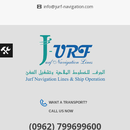
info@jurf-navigation.com
WANT A TRANSPORT?
CALL US NOW
(0962) 799699600