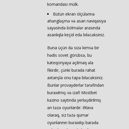
komandası mülk.
Bütün ekran ölçülərinə
ahəngləşmə və asan naviqasiya
sayəsində bölmələr arasında
asanlıqla keçid edə biləcəksiniz.
Buna üçün də sizə kimsə bir
hədis sovet görübsə, bu
kateqoriyaya açilmaq əla
fikirdir, çünki burada rahat
axtarışla onu tapa biləcəksiniz.
Bunlar provayderlər tərəfindən
buraxılmış və izafi Mostbet
kazino saytında yerləşdirilmiş
ən təzə oyunlardır. Əlavə
olaraq, siz təzə qumar
oyunlarının buraxılışı barədə