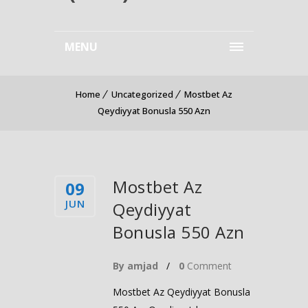
MENU
Home
Uncategorized
Mostbet Az
Qeydiyyat Bonusla 550 Azn
Mostbet Az
09
JUN
Qeydiyyat
Bonusla 550 Azn
By
amjad
0
Comment
Mostbet Az Qeydiyyat Bonusla