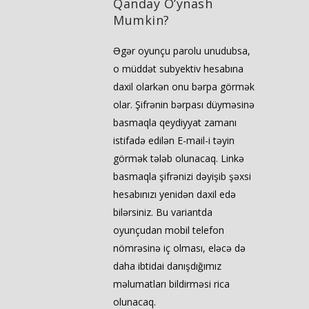
Qanday O’ynash
Mumkin?
Əgər oyunçu parolu unudubsa,
o müddət subyektiv hesabına
daxil olarkən onu bərpa görmək
olar. Şifrənin bərpası düyməsinə
basmaqla qeydiyyat zamanı
istifadə edilən E-mail-i təyin
görmək tələb olunacaq. Linkə
basmaqla şifrənizi dəyişib şəxsi
hesabınızı yenidən daxil edə
bilərsiniz. Bu variantda
oyunçudan mobil telefon
nömrəsinə iç olması, eləcə də
daha ibtidai danışdığımız
məlumatları bildirməsi rica
olunacaq.