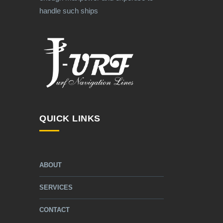
handle such ships
QUICK LINKS
ABOUT
SERVICES
CONTACT