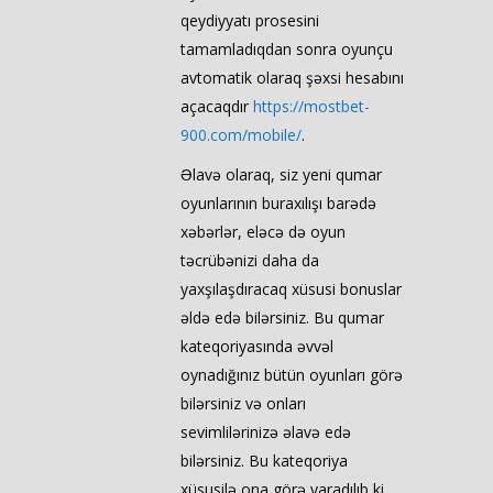
qeydiyyatı prosesini
tamamladıqdan sonra oyunçu
avtomatik olaraq şəxsi hesabını
açacaqdır
https://mostbet-
900.com/mobile/
.
Əlavə olaraq, siz yeni qumar
oyunlarının buraxılışı barədə
xəbərlər, eləcə də oyun
təcrübənizi daha da
yaxşılaşdıracaq xüsusi bonuslar
əldə edə bilərsiniz. Bu qumar
kateqoriyasında əvvəl
oynadığınız bütün oyunları görə
bilərsiniz və onları
sevimlilərinizə əlavə edə
bilərsiniz. Bu kateqoriya
xüsusilə ona görə yaradılıb ki,