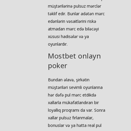
müştərilərinə pulsuz mərclər
təklif edir. Bunlar adətən mərc
edənlərin vəsaitlərini riskə
atmadan mərc edə biləcəyi
xüsusi hadisələr və ya
oyunlardır.
Mostbet onlayn
poker
Bundan əlavə, şirkətin
müştəriləri sevimli oyunlarına
hər dəfə pul mərc etdikdə
xallarla mükafatlandıran bir
loyallıq proqramı da var. Sonra
xallar pulsuz fırlanmalar,
bonuslar və ya hətta real pul