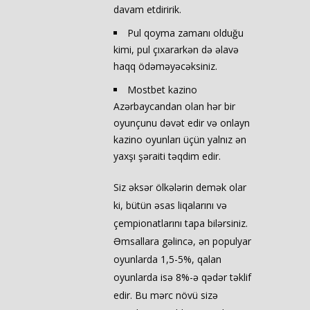
davam etdiririk.
Pul qoyma zamanı olduğu
kimi, pul çıxararkən də əlavə
haqq ödəməyəcəksiniz.
Mostbet kazino
Azərbaycandan olan hər bir
oyunçunu dəvət edir və onlayn
kazino oyunları üçün yalnız ən
yaxşı şəraiti təqdim edir.
Siz əksər ölkələrin demək olar
ki, bütün əsas liqalarını və
çempionatlarını tapa bilərsiniz.
Əmsallara gəlincə, ən populyar
oyunlarda 1,5-5%, qalan
oyunlarda isə 8%-ə qədər təklif
edir. Bu mərc növü sizə