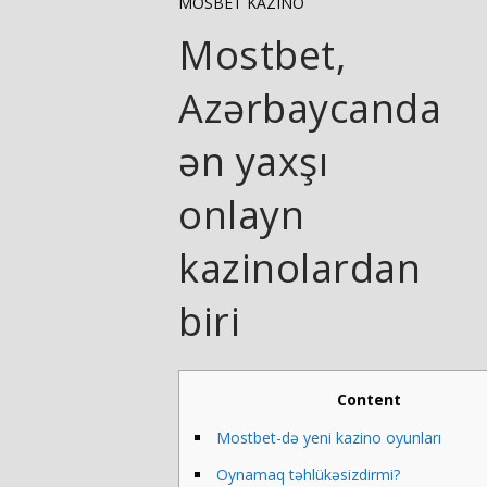
MOSBET KAZINO
Mostbet,
Azərbaycanda
ən yaxşı
onlayn
kazinolardan
biri
Content
Mostbet-də yeni kazino oyunları
Oynamaq təhlükəsizdirmi?