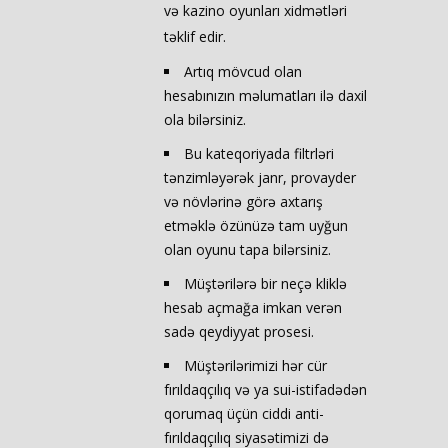
və kazino oyunları xidmətləri
təklif edir.
Artıq mövcud olan
hesabınızın məlumatları ilə daxil
ola bilərsiniz.
Bu kateqoriyada filtrləri
tənzimləyərək janr, provayder
və növlərinə görə axtarış
etməklə özünüzə tam uyğun
olan oyunu tapa bilərsiniz.
Müştərilərə bir neçə kliklə
hesab açmağa imkan verən
sadə qeydiyyat prosesi.
Müştərilərimizi hər cür
fırıldaqçılıq və ya sui-istifadədən
qorumaq üçün ciddi anti-
fırıldaqçılıq siyasətimizi də