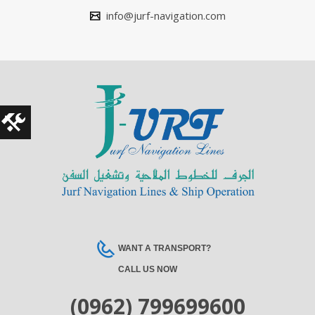
info@jurf-navigation.com
WANT A TRANSPORT?
CALL US NOW
(0962) 799699600