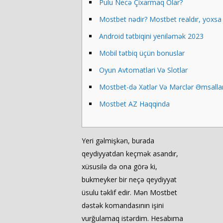
Pulu Necə Çixarmaq Olar?
Mostbet nədir? Mostbet realdır, yoxsa
Android tətbiqini yeniləmək 2023
Mobil tətbiq üçün bonuslar
Oyun Avtomatlari Və Slotlar
Mostbet-də Xətlər Və Mərclər Əmsallar
Mostbet AZ Haqqinda
Yeri gəlmişkən, burada
qeydiyyatdan keçmək asandır,
xüsusilə də ona görə ki,
bukmeyker bir neçə qeydiyyat
üsulu təklif edir. Mən Mostbet
dəstək komandasının işini
vurğulamaq istərdim. Hesabıma