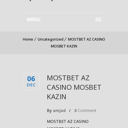
MENU
Home
Uncategorized
MOSTBET AZ CASINO
MOSBET KAZIN
MOSTBET AZ
06
DEC
CASINO MOSBET
KAZIN
By
amjad
0
Comment
MOSTBET AZ CASINO