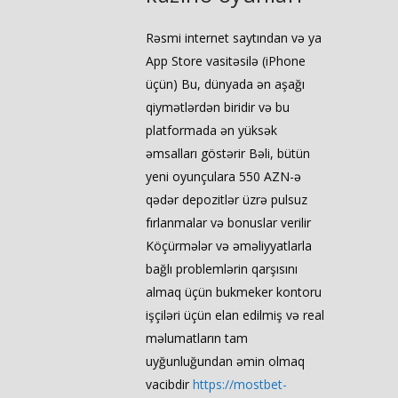
Rəsmi internet saytından və ya
App Store vasitəsilə (iPhone
üçün) Bu, dünyada ən aşağı
qiymətlərdən biridir və bu
platformada ən yüksək
əmsalları göstərir Bəli, bütün
yeni oyunçulara 550 AZN-ə
qədər depozitlər üzrə pulsuz
fırlanmalar və bonuslar verilir
Köçürmələr və əməliyyatlarla
bağlı problemlərin qarşısını
almaq üçün bukmeker kontoru
işçiləri üçün elan edilmiş və real
məlumatların tam
uyğunluğundan əmin olmaq
vacibdir
https://mostbet-