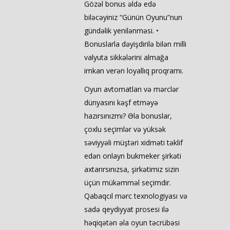
Gözəl bonus əldə edə
biləcəyiniz “Günün Oyunu”nun
gündəlik yenilənməsi. •
Bonuslarla dəyişdirilə bilən milli
valyuta sikkələrini almağa
imkan verən loyallıq proqramı.
Oyun avtomatları və mərclər
dünyasını kəşf etməyə
hazırsınızmı? Əla bonuslar,
çoxlu seçimlər və yüksək
səviyyəli müştəri xidməti təklif
edən onlayn bukmeker şirkəti
axtarırsınızsa, şirkətimiz sizin
üçün mükəmməl seçimdir.
Qabaqcıl mərc texnologiyası və
sadə qeydiyyat prosesi ilə
həqiqətən əla oyun təcrübəsi