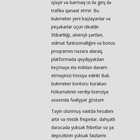
işləyir və barmaq izi ilə giriş ilə
trafikə qənaət etmir. Bu
bukmeker yeni başlayanlar və
peşəkarlar üçün idealdır.
Etibarlılığı, əlverişli şərtləri,
xidmət funksionallığını və bonus
proqramını nəzərə alaraq,
platformada qeydiyyatdan
keçməyə elə indidən davam
etməyinizi tövsiyə edirik! Bəli,
bukmeker kontoru Kurakao
hökumətinin verdiyi lisenziya
əsasında fəaliyyət göstərir
Təyin olunmuş vaxtda hesabını
artır və mistik frispinlər, dəhşətli
dərəcədə yüksək fribetlər və ya
depozitinin yüksək faizlərini