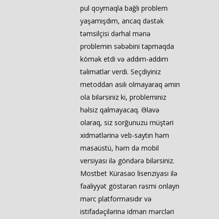
pul qoymaqla bağlı problem
yaşamışdım, ancaq dəstək
təmsilçisi dərhal mənə
problemin səbəbini tapmaqda
kömək etdi və addım-addım
təlimatlar verdi. Seçdiyiniz
metoddan asılı olmayaraq əmin
ola bilərsiniz ki, probleminiz
həlsiz qalmayacaq. Əlavə
olaraq, siz sorğunuzu müştəri
xidmətlərinə veb-saytın həm
masaüstü, həm də mobil
versiyası ilə göndərə bilərsiniz.
Mostbet Kürasao lisenziyası ilə
fəaliyyət göstərən rəsmi onlayn
mərc platformasıdır və
istifadəçilərinə idman mərcləri