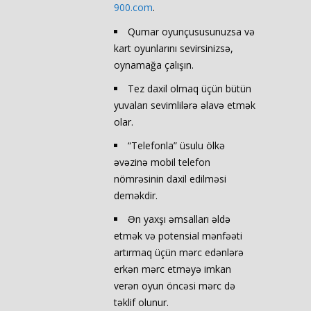
900.com
.
Qumar oyunçususunuzsa və
kart oyunlarını sevirsinizsə,
oynamağa çalışın.
Tez daxil olmaq üçün bütün
yuvaları sevimlilərə əlavə etmək
olar.
“Telefonla” üsulu ölkə
əvəzinə mobil telefon
nömrəsinin daxil edilməsi
deməkdir.
Ən yaxşı əmsalları əldə
etmək və potensial mənfəəti
artırmaq üçün mərc edənlərə
erkən mərc etməyə imkan
verən oyun öncəsi mərc də
təklif olunur.