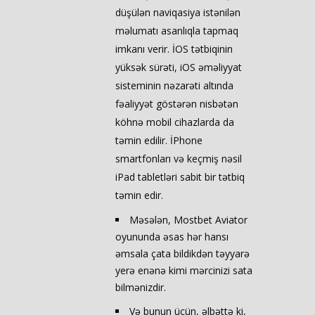
düşülən naviqasiya istənilən
məlumatı asanlıqla tapmaq
imkanı verir. İOS tətbiqinin
yüksək sürəti, iOS əməliyyat
sisteminin nəzarəti altında
fəaliyyət göstərən nisbətən
köhnə mobil cihazlarda da
təmin edilir. İPhone
smartfonları və keçmiş nəsil
iPad tabletləri sabit bir tətbiq
təmin edir.
Məsələn, Mostbet Aviator
oyununda əsas hər hansı
əmsala çata bildikdən təyyarə
yerə enənə kimi mərcinizi sata
bilmənizdir.
Və bunun üçün, əlbəttə ki,