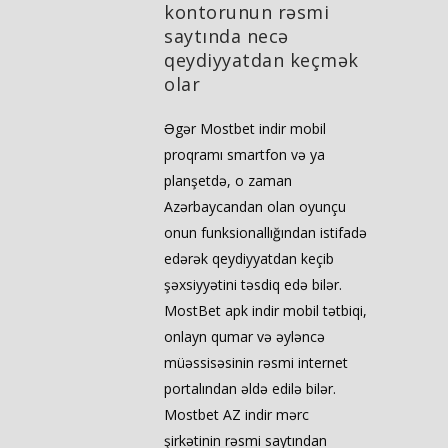
kontorunun rəsmi
saytında necə
qeydiyyatdan keçmək
olar
Əgər Mostbet indir mobil
proqramı smartfon və ya
planşetdə, o zaman
Azərbaycandan olan oyunçu
onun funksionallığından istifadə
edərək qeydiyyatdan keçib
şəxsiyyətini təsdiq edə bilər.
MostBet apk indir mobil tətbiqi,
onlayn qumar və əyləncə
müəssisəsinin rəsmi internet
portalından əldə edilə bilər.
Mostbet AZ indir mərc
şirkətinin rəsmi saytından