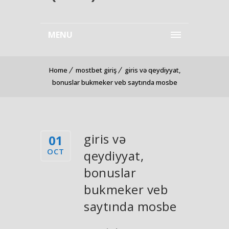
MENU
Home
mostbet giriş
giris və qeydiyyat,
bonuslar bukmeker veb saytında mosbe
giris və
01
OCT
qeydiyyat,
bonuslar
bukmeker veb
saytında mosbe