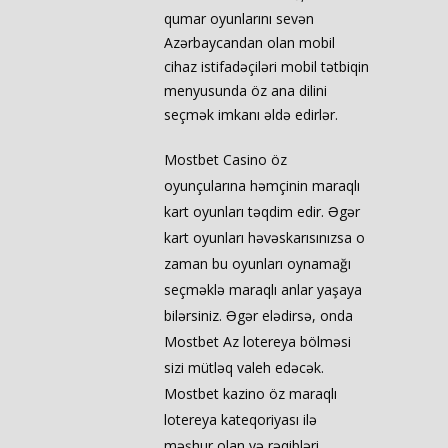
qumar oyunlarını sevən
Azərbaycandan olan mobil
cihaz istifadəçiləri mobil tətbiqin
menyusunda öz ana dilini
seçmək imkanı əldə edirlər.
Mostbet Casino öz
oyunçularına həmçinin maraqlı
kart oyunları təqdim edir. Əgər
kart oyunları həvəskarısınızsa o
zaman bu oyunları oynamağı
seçməklə maraqlı anlar yaşaya
bilərsiniz. Əgər elədirsə, onda
Mostbet Az lotereya bölməsi
sizi mütləq valeh edəcək.
Mostbet kazino öz maraqlı
lotereya kateqoriyası ilə
məşhur olan və rəqibləri