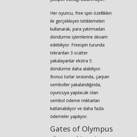
Her oyuncu, free spin özellikleri
ile gerçekleşen tetiklemeleri
kullanarak, para yatırmadan
döndürme işlemlerine devam
edebiliyor. Freespin turunda
tekrardan 3 scatter
yakalayanlar ekstra 5
döndürme daha alabiliyor.
Bonus turlar sırasında, çarpan
semboller yakalandığında,
oyuncuya yapılacak olan
sembol ödeme miktarları
katlanabiliyor ve daha fazla
ödemeler yapılıyor.
Gates of Olympus