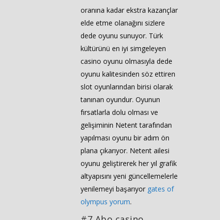
oranına kadar ekstra kazançlar
elde etme olanağını sizlere
dede oyunu sunuyor. Türk
kültürünü en iyi simgeleyen
casino oyunu olmasıyla dede
oyunu kalitesinden söz ettiren
slot oyunlarından birisi olarak
tanınan oyundur. Oyunun
fırsatlarla dolu olması ve
gelişiminin Netent tarafından
yapılması oyunu bir adım ön
plana çıkarıyor. Netent ailesi
oyunu geliştirerek her yıl grafik
altyapısını yeni güncellemelerle
yenilemeyi başarıyor
gates of
olympus yorum
.
#7 Abo casino