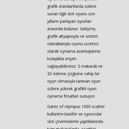
grafik standartlarda sizlere
sunan ilgili slot oyunu son
yılların parlayan oyunları
arasında bulunur. Gelişmiş
grafik altyapısıyla ve sistem
olanaklarıyla oyunu ücretsiz
olarak oynama avantajlarına
kolaylıkla erişim
sağlayabilirsiniz. 5 makaralı ve
20 ödeme çizgisine sahip bir
oyun olmasıyla tanınan oyun
sizlere yüksek grafikli oyun
oynama fırsatları sunuyor.
Gates of olympus 1000 scatter
kullanımı basittir ve oyuncular
slot çevirmelerini yaptıklarında
tüm makaralarda, scartter