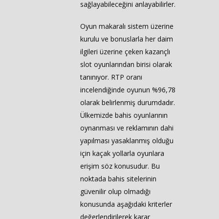
sağlayabileceğini anlayabilirler.
Oyun makaralı sistem üzerine
kurulu ve bonuslarla her daim
ilgileri üzerine çeken kazançlı
slot oyunlarından birisi olarak
tanınıyor. RTP oranı
incelendiğinde oyunun %96,78
olarak belirlenmiş durumdadır.
Ülkemizde bahis oyunlarının
oynanması ve reklamının dahi
yapılması yasaklanmış olduğu
için kaçak yollarla oyunlara
erişim söz konusudur. Bu
noktada bahis sitelerinin
güvenilir olup olmadığı
konusunda aşağıdaki kriterler
değerlendirilerek karar