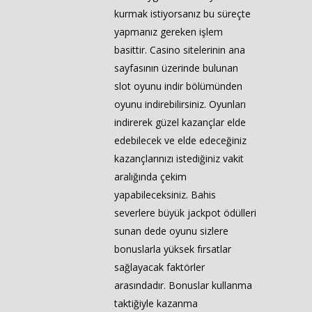
kurmak istiyorsanız bu süreçte
yapmanız gereken işlem
basittir. Casino sitelerinin ana
sayfasının üzerinde bulunan
slot oyunu indir bölümünden
oyunu indirebilirsiniz. Oyunları
indirerek güzel kazançlar elde
edebilecek ve elde edeceğiniz
kazançlarınızı istediğiniz vakit
aralığında çekim
yapabileceksiniz. Bahis
severlere büyük jackpot ödülleri
sunan dede oyunu sizlere
bonuslarla yüksek fırsatlar
sağlayacak faktörler
arasındadır. Bonuslar kullanma
taktiğiyle kazanma