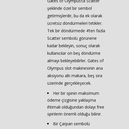
Gates of Olympus’ta Scatter
şeklinde özel bir sembol
getirmişlerdir, bu da ek olarak
ücretsiz döndürmeleri tetikler.
Tek bir döndürmede 4’ten fazla
Scatter sembolü görünene
kadar bekleyin, sonuç olarak
kullanıcılar on beş döndürme
almayı bekleyebilirler. Gates of
Olympus slot makinesinin ana
aksiyonu altı makara, beş sıra
üzerinde gerçekleşecek.
Her bir spinin maksimum
ödeme çizgisine yaklaşma
ihtimali olduğundan dolayı free
spinlerin önemli olduğu bilinir.
Bir Çarpan sembolü