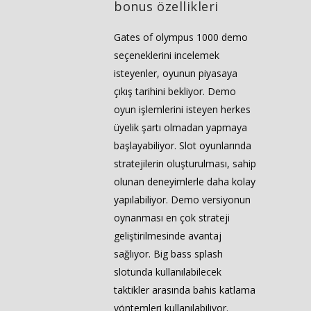
bonus özellikleri
Gates of olympus 1000 demo
seçeneklerini incelemek
isteyenler, oyunun piyasaya
çıkış tarihini bekliyor. Demo
oyun işlemlerini isteyen herkes
üyelik şartı olmadan yapmaya
başlayabiliyor. Slot oyunlarında
stratejilerin oluşturulması, sahip
olunan deneyimlerle daha kolay
yapılabiliyor. Demo versiyonun
oynanması en çok strateji
geliştirilmesinde avantaj
sağlıyor. Big bass splash
slotunda kullanılabilecek
taktikler arasında bahis katlama
yöntemleri kullanılabiliyor.