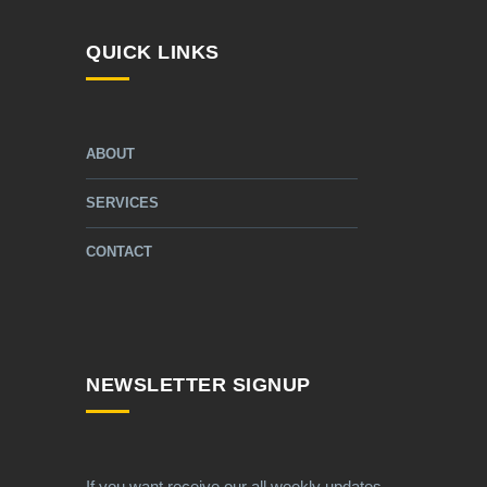
QUICK LINKS
ABOUT
SERVICES
CONTACT
NEWSLETTER SIGNUP
If you want receive our all weekly updates