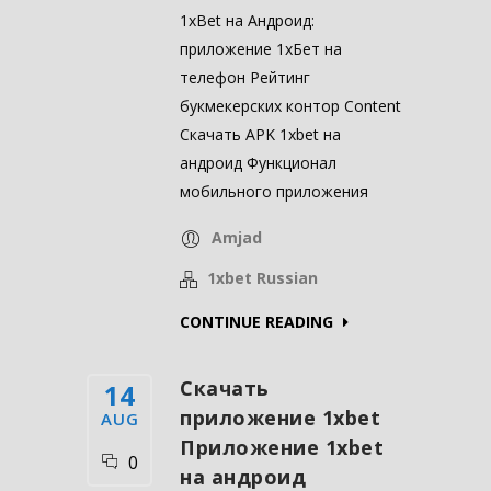
1xBet на Андроид:
приложение 1хБет на
телефон Рейтинг
букмекерских контор Content
Скачать APK 1xbet на
андроид Функционал
мобильного приложения
Amjad
1xbet Russian
CONTINUE READING
Скачать
14
приложение 1xbet
AUG
Приложение 1xbet
0
на андроид