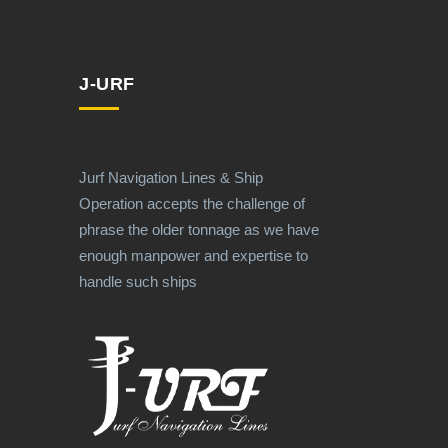
J-URF
Jurf Navigation Lines & Ship
Operation accepts the challenge of
phrase the older tonnage as we have
enough manpower and expertise to
handle such ships