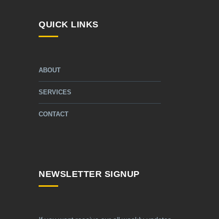
QUICK LINKS
ABOUT
SERVICES
CONTACT
NEWSLETTER SIGNUP