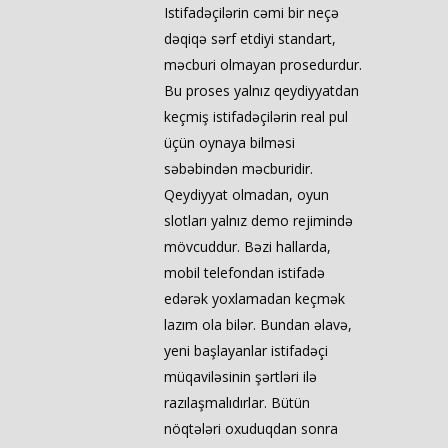
Istifadəçilərin cəmi bir neçə
dəqiqə sərf etdiyi standart,
məcburi olmayan prosedurdur.
Bu proses yalnız qeydiyyatdan
keçmiş istifadəçilərin real pul
üçün oynaya bilməsi
səbəbindən məcburidir.
Qeydiyyat olmadan, oyun
slotları yalnız demo rejimində
mövcuddur. Bəzi hallarda,
mobil telefondan istifadə
edərək yoxlamadan keçmək
lazım ola bilər. Bundan əlavə,
yeni başlayanlar istifadəçi
müqaviləsinin şərtləri ilə
razılaşmalıdırlar. Bütün
nöqtələri oxuduqdan sonra