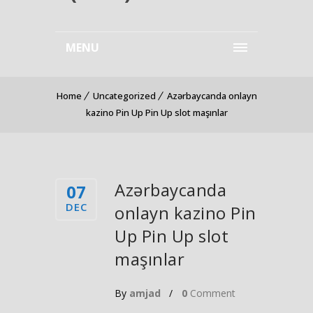
MENU
Home
Uncategorized
Azərbaycanda onlayn
kazino Pin Up Pin Up slot maşınlar
Azərbaycanda
07
DEC
onlayn kazino Pin
Up Pin Up slot
maşınlar
By
amjad
0
Comment