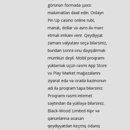
görünən formada şəxsi
məlumatları daxil edin. Onlayn
Pin Up casino online rubl,
manat, dollar və avro ilə mərc
etmək imkanı verir. Qeydiyyat
zamanı valyutanı seçə bilərsiniz,
bundan sonra onu dəyişdirmək
mümkün deyil. Mobil proqramı
yükləmək üçün rəsmi App Store
və Play Market mağazalarını
ziyarət edə və orada kazinonun
adı ilə proqram tapa bilərsiniz.
Proqramı rəsmi internet
saytından da yükləyə bilərsiniz.
Black-Wood Limited Kipr və
qanunlarına əsasən
qeydiyyatdan keçmiş ödəniş