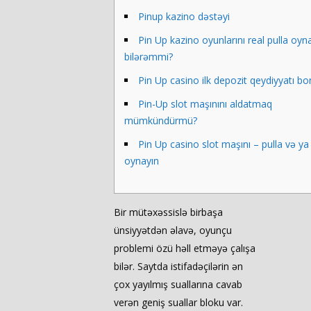
Pinup kazino dəstəyi
Pin Up kazino oyunlarını real pulla oyn
bilərəmmi?
Pin Up casino ilk depozit qeydiyyatı b
Pin-Up slot maşınını aldatmaq
mümkündürmü?
Pin Up casino slot maşını – pulla və ya
oynayın
Bir mütəxəssislə birbaşa
ünsiyyətdən əlavə, oyunçu
problemi özü həll etməyə çalışa
bilər. Saytda istifadəçilərin ən
çox yayılmış suallarına cavab
verən geniş suallar bloku var.