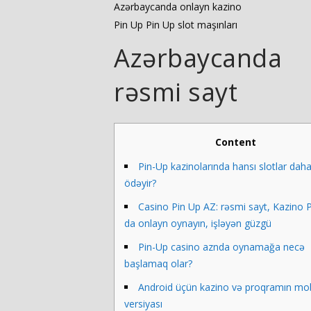
Azərbaycanda onlayn kazino
Pin Up Pin Up slot maşınları
Azərbaycanda
rəsmi sayt
Content
Pin-Up kazinolarında hansı slotlar daha
ödəyir?
Casino Pin Up AZ: rəsmi sayt, Kazino 
da onlayn oynayın, işləyən güzgü
Pin-Up casino aznda oynamağa necə
başlamaq olar?
Android üçün kazino və proqramın mob
versiyası