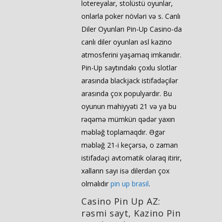
lotereyalar, stolüstü oyunlar,
onlarla poker növləri və s. Canlı
Diler Oyunları Pin-Up Casino-da
canlı diler oyunları əsl kazino
atmosferini yaşamaq imkanıdır.
Pin-Up saytındakı çoxlu slotlar
arasında blackjack istifadəçilər
arasında çox populyardır. Bu
oyunun mahiyyəti 21 və ya bu
rəqəmə mümkün qədər yaxın
məbləğ toplamaqdır. Əgər
məbləğ 21-i keçərsə, o zaman
istifadəçi avtomatik olaraq itirir,
xalların sayı isə dilerdən çox
olmalıdır
pin up brasil
.
Casino Pin Up AZ:
rəsmi sayt, Kazino Pin