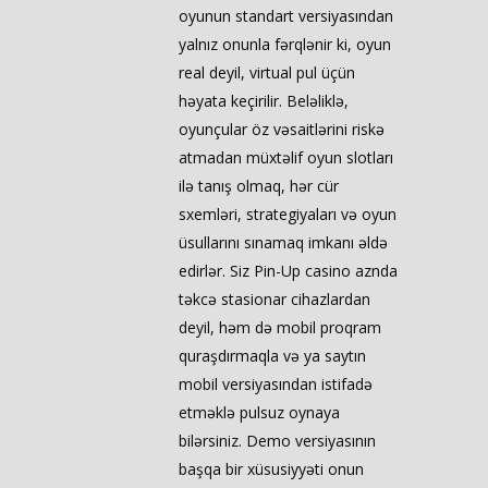
oyunun standart versiyasından
yalnız onunla fərqlənir ki, oyun
real deyil, virtual pul üçün
həyata keçirilir. Beləliklə,
oyunçular öz vəsaitlərini riskə
atmadan müxtəlif oyun slotları
ilə tanış olmaq, hər cür
sxemləri, strategiyaları və oyun
üsullarını sınamaq imkanı əldə
edirlər. Siz Pin-Up casino aznda
təkcə stasionar cihazlardan
deyil, həm də mobil proqram
quraşdırmaqla və ya saytın
mobil versiyasından istifadə
etməklə pulsuz oynaya
bilərsiniz. Demo versiyasının
başqa bir xüsusiyyəti onun