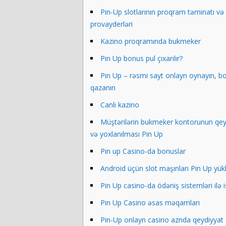
Pin-Up slotlarının proqram təminatı və
provayderləri
Kazino proqramında bukmeker
Pin Up bonus pul çıxarılır?
Pin Up – rəsmi sayt onlayn oynayın, b
qazanın
Canlı kazino
Müştərilərin bukmeker kontorunun qey
və yoxlanılması Pin Up
Pin up Casino-da bonuslar
Android üçün slot maşınları Pin Up yük
Pin Up casino-da ödəniş sistemləri ilə 
Pin Up Casino əsas məqamları
Pin-Up onlayn casino aznda qeydiyyat