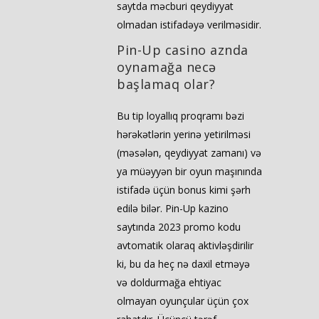
saytda məcburi qeydiyyat
olmadan istifadəyə verilməsidir.
Pin-Up casino aznda
oynamağa necə
başlamaq olar?
Bu tip loyallıq proqramı bəzi
hərəkətlərin yerinə yetirilməsi
(məsələn, qeydiyyat zamanı) və
ya müəyyən bir oyun maşınında
istifadə üçün bonus kimi şərh
edilə bilər. Pin-Up kazino
saytında 2023 promo kodu
avtomatik olaraq aktivləşdirilir
ki, bu da heç nə daxil etməyə
və doldurmağa ehtiyac
olmayan oyunçular üçün çox