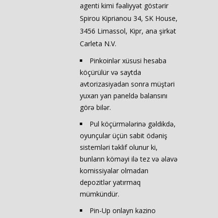
agenti kimi fəaliyyət göstərir
Spirou Kiprianou 34, SK House,
3456 Limassol, Kipr, ana şirkət
Carleta N.V.
Pinkoinlər xüsusi hesaba
köçürülür və saytda
avtorizasiyadan sonra müştəri
yuxarı yan paneldə balansını
görə bilər.
Pul köçürmələrinə gəldikdə,
oyunçular üçün sabit ödəniş
sistemləri təklif olunur ki,
bunların köməyi ilə tez və əlavə
komissiyalar olmadan
depozitlər yatırmaq
mümkündür.
Pin-Up onlayn kazino