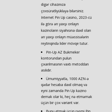
digər cihazınıza
çoxsürətliyükləyə bilərsiniz.
Internet Pin Up casino, 2023-cü
ilə görə ən yaxşı onlayn
kazinoların siyahısına daxil olan
ən yaxşı onlayn müəssisələrin
reytinqində lider mövqe tutur.
Pin-Up AZ Bukmeker
kontorundan pulun
çıxarılmasının vaxtı metoddan
asılıdır.
Ümumiyyətlə, 1000 AZN-ə
qədər hesaba daxil olmaq və
eyni zamanda Pin Up kazino
demək olar ki, heç nə etməmək
üçün bir çox variant var.
Bunu etmək üçün rəsmi Pin