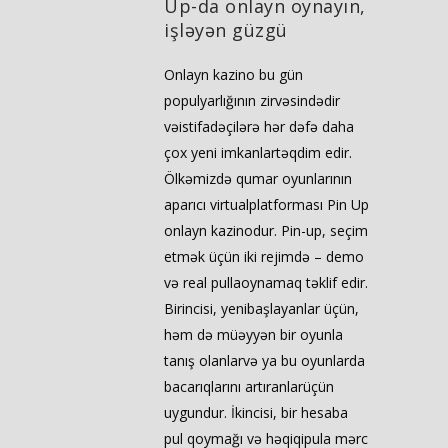
Up-da onlayn oynayın,
işləyən güzgü
Onlayn kazino bu gün
populyarlığının zirvəsindədir
vəistifadəçilərə hər dəfə daha
çox yeni imkanlartəqdim edir.
Ölkəmizdə qumar oyunlarının
aparıcı virtualplatforması Pin Up
onlayn kazinodur. Pin-up, seçim
etmək üçün iki rejimdə – demo
və real pullaoynamaq təklif edir.
Birincisi, yenibaşlayanlar üçün,
həm də müəyyən bir oyunla
tanış olanlarvə ya bu oyunlarda
bacarıqlarını artıranlarüçün
uygundur. İkincisi, bir hesaba
pul qoymağı və həqiqipula mərc