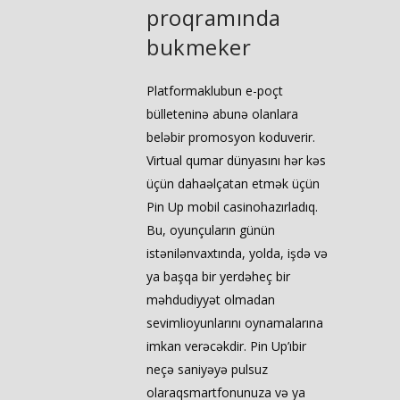
proqramında
bukmeker
Platformaklubun e-poçt
bülleteninə abunə olanlara
beləbir promosyon koduverir.
Virtual qumar dünyasını hər kəs
üçün dahaəlçatan etmək üçün
Pin Up mobil casinohazırladıq.
Bu, oyunçuların günün
istənilənvaxtında, yolda, işdə və
ya başqa bir yerdəheç bir
məhdudiyyət olmadan
sevimlioyunlarını oynamalarına
imkan verəcəkdir. Pin Up’ıbir
neçə saniyəyə pulsuz
olaraqsmartfonunuza və ya