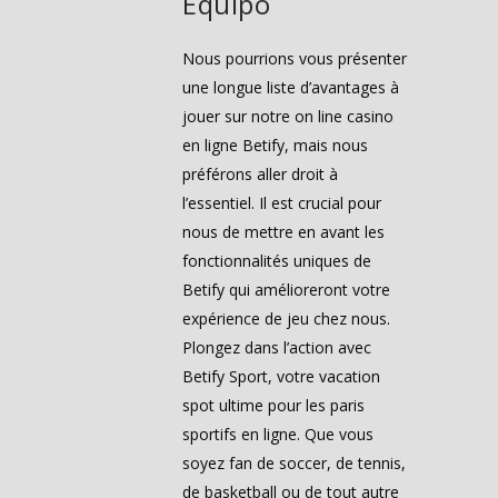
Equipo
Nous pourrions vous présenter
une longue liste d’avantages à
jouer sur notre on line casino
en ligne Betify, mais nous
préférons aller droit à
l’essentiel. Il est crucial pour
nous de mettre en avant les
fonctionnalités uniques de
Betify qui amélioreront votre
expérience de jeu chez nous.
Plongez dans l’action avec
Betify Sport, votre vacation
spot ultime pour les paris
sportifs en ligne. Que vous
soyez fan de soccer, de tennis,
de basketball ou de tout autre