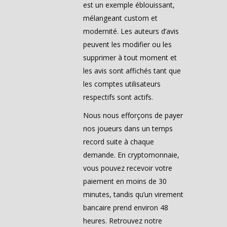
est un exemple éblouissant,
mélangeant custom et
modernité. Les auteurs d’avis
peuvent les modifier ou les
supprimer à tout moment et
les avis sont affichés tant que
les comptes utilisateurs
respectifs sont actifs.
Nous nous efforçons de payer
nos joueurs dans un temps
record suite à chaque
demande. En cryptomonnaie,
vous pouvez recevoir votre
paiement en moins de 30
minutes, tandis qu’un virement
bancaire prend environ 48
heures. Retrouvez notre