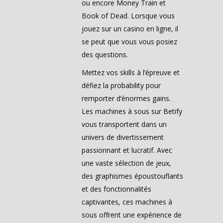
ou encore Money Train et
Book of Dead. Lorsque vous
jouez sur un casino en ligne, il
se peut que vous vous posiez
des questions.
Mettez vos skills à l’épreuve et
défiez la probability pour
remporter d’énormes gains.
Les machines à sous sur Betify
vous transportent dans un
univers de divertissement
passionnant et lucratif. Avec
une vaste sélection de jeux,
des graphismes époustouflants
et des fonctionnalités
captivantes, ces machines à
sous offrent une expérience de