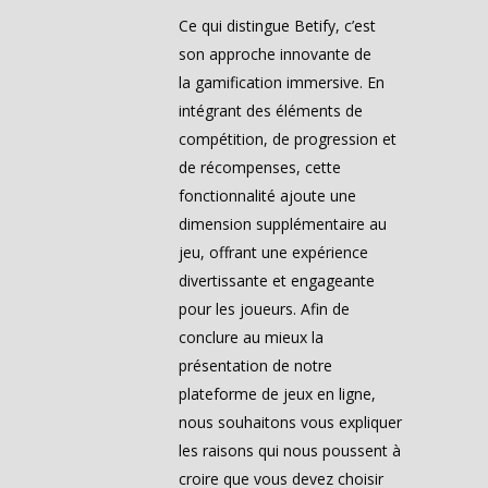
Ce qui distingue Betify, c’est
son approche innovante de
la gamification immersive. En
intégrant des éléments de
compétition, de progression et
de récompenses, cette
fonctionnalité ajoute une
dimension supplémentaire au
jeu, offrant une expérience
divertissante et engageante
pour les joueurs. Afin de
conclure au mieux la
présentation de notre
plateforme de jeux en ligne,
nous souhaitons vous expliquer
les raisons qui nous poussent à
croire que vous devez choisir