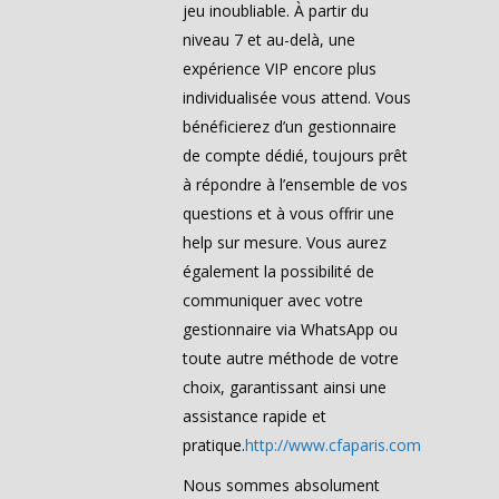
jeu inoubliable. À partir du
niveau 7 et au-delà, une
expérience VIP encore plus
individualisée vous attend. Vous
bénéficierez d’un gestionnaire
de compte dédié, toujours prêt
à répondre à l’ensemble de vos
questions et à vous offrir une
help sur mesure. Vous aurez
également la possibilité de
communiquer avec votre
gestionnaire via WhatsApp ou
toute autre méthode de votre
choix, garantissant ainsi une
assistance rapide et
pratique.
http://www.cfaparis.com
Nous sommes absolument