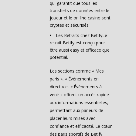
qui garantit que tous les
transferts de données entre le
joueur et le on line casino sont
cryptés et sécurisés.
Les Retraits chez BetifyLe
retrait Betify est conçu pour
être aussi easy et efficace que
potential.
Les sections comme « Mes
paris », « Événements en
direct » et « Événements à
venir » offrent un accès rapide
aux informations essentielles,
permettant aux parieurs de
placer leurs mises avec
confiance et efficacité. Le cœur
des paris sportifs de Betify