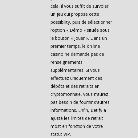
cela, il vous suffit de survoler
un jeu qui propose cette
possibility, puis de sélectionner
l’option « Démo » située sous
le bouton « Jouer ». Dans un
premier temps, le on line
casino ne demande pas de
renseignements
supplémentaires. Si vous
effectuez uniquement des
dépôts et des retraits en
cryptomonnaie, vous n’aurez
pas besoin de fournir d’autres
informations. Enfin, Betify a
ajusté les limites de retrait
most en fonction de votre
statut VIP.