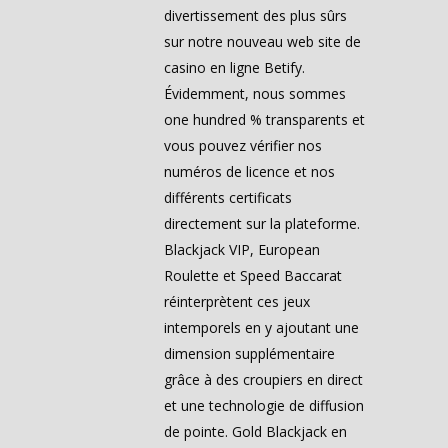
divertissement des plus sûrs
sur notre nouveau web site de
casino en ligne Betify.
Évidemment, nous sommes
one hundred % transparents et
vous pouvez vérifier nos
numéros de licence et nos
différents certificats
directement sur la plateforme.
Blackjack VIP, European
Roulette et Speed Baccarat
réinterprètent ces jeux
intemporels en y ajoutant une
dimension supplémentaire
grâce à des croupiers en direct
et une technologie de diffusion
de pointe. Gold Blackjack en