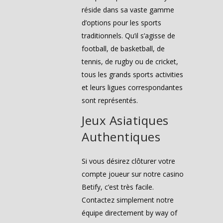
réside dans sa vaste gamme
d’options pour les sports
traditionnels. Qu’il s’agisse de
football, de basketball, de
tennis, de rugby ou de cricket,
tous les grands sports activities
et leurs ligues correspondantes
sont représentés.
Jeux Asiatiques
Authentiques
Si vous désirez clôturer votre
compte joueur sur notre casino
Betify, c’est très facile.
Contactez simplement notre
équipe directement by way of