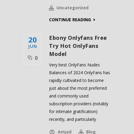
Uncategorized
CONTINUE READING
Ebony Onlyfans Free
20
Try Hot OnlyFans
JUN
Model
0
Very best OnlyFans Nudes
Balances of 2024 OnlyFans has
rapidly cultivated to become
just about the most preferred
and commonly used
subscription providers (notably
for intimate gratification)
recently, and particularly
Amjad
Blog