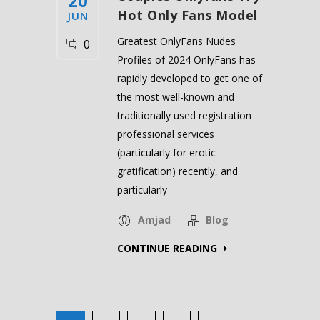
20
Hot Only Fans Model
JUN
Greatest OnlyFans Nudes
0
Profiles of 2024 OnlyFans has
rapidly developed to get one of
the most well-known and
traditionally used registration
professional services
(particularly for erotic
gratification) recently, and
particularly
Amjad
Blog
CONTINUE READING