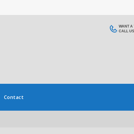
WANT A
CALL U
Contact