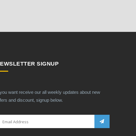
EWSLETTER SIGNUP
 you want receive our all weekly updates about new
fers and discount, signup below.