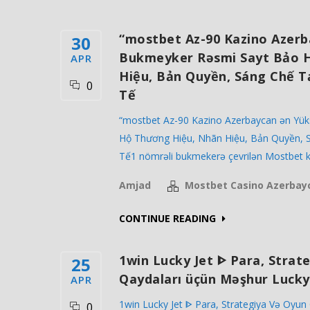
“mostbet Az-90 Kazino Azerb
30
Bukmeyker Rəsmi Sayt Bảo 
APR
Hiệu, Bản Quyền, Sáng Chế T
0
Tế
“mostbet Az-90 Kazino Azerbaycan ən Yü
Hộ Thương Hiệu, Nhãn Hiệu, Bản Quyền, 
Tế1 nömrəli bukmekerə çevrilən Mostbet 
Amjad
Mostbet Casino Azerbay
CONTINUE READING
1win Lucky Jet ᐈ Para, Strat
25
Qaydaları üçün Məşhur Lucky
APR
1win Lucky Jet ᐈ Para, Strategiya Və Oyun
0