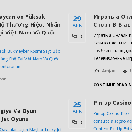
aycan ən Yüksək
Играть а Онл
29
Hộ Thương Hiệu, Nhãn
Спорт В Blaz
APR
ại Việt Nam Và Quốc
Играть а Онлайн К
0
Казино Слоты И Ст
Гэмблинг-площадк
ksək Bukmeyker Rəsmi Sayt Bảo
Телевизионные Иг
Sáng Chế Tại Việt Nam Và Quốc
kontorunun
Amjad
can
CONTINUE READI
Pin-up Casino
25
egiya Və Oyun
APR
Pin-up Casino Brasi
 Jet Oyunu
consulte a seção a
0
Content Pin Up Ent
 Qaydaları üçün Məşhur Lucky Jet