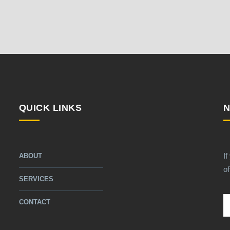
QUICK LINKS
N
If
ABOUT
of
SERVICES
CONTACT