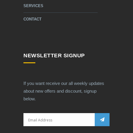
SERVICES
CONTACT
NEWSLETTER SIGNUP
If you want receive our all weekly updates
about new offers and discount, signup
below.