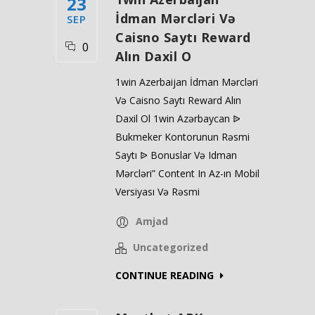
23
İdman Mərcləri Və
SEP
Caisno Saytı Reward
0
Alın Daxil O
1win Azerbaijan İdman Mərcləri
Və Caisno Saytı Reward Alın
Daxil Ol 1win Azərbaycan ᐉ
Bukmeker Kontorunun Rəsmi
Saytı ᐉ Bonuslar Və Idman
Mərcləri” Content In Az-ın Mobil
Versiyası Və Rəsmi
Amjad
Uncategorized
CONTINUE READING