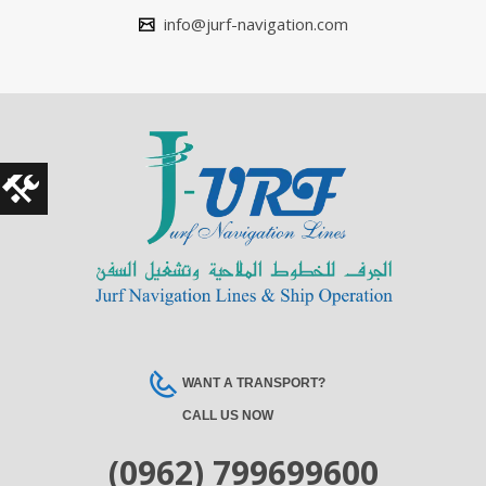
info@jurf-navigation.com
WANT A TRANSPORT?
CALL US NOW
(0962) 799699600