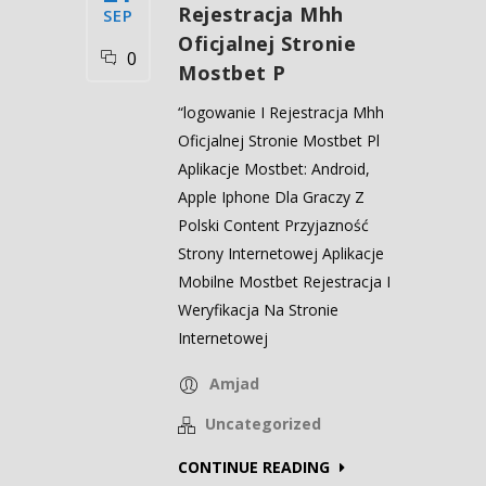
Rejestracja Mhh
SEP
Oficjalnej Stronie
0
Mostbet P
“logowanie I Rejestracja Mhh
Oficjalnej Stronie Mostbet Pl
Aplikacje Mostbet: Android,
Apple Iphone Dla Graczy Z
Polski Content Przyjazność
Strony Internetowej Aplikacje
Mobilne Mostbet Rejestracja I
Weryfikacja Na Stronie
Internetowej
Amjad
Uncategorized
CONTINUE READING