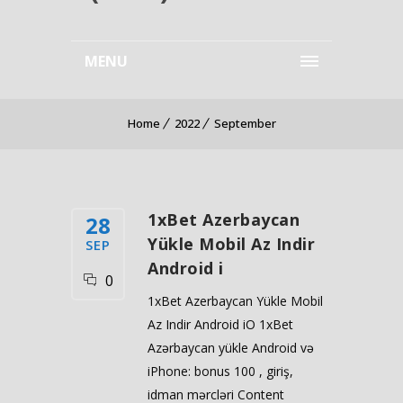
MENU
Home
2022
September
1xBet Azerbaycan
28
Yükle Mobil Az Indir
SEP
Android i
0
1xBet Azerbaycan Yükle Mobil
Az Indir Android iO 1xBet
Azərbaycan yükle Android və
iPhone: bonus 100 , giriş,
idman mərcləri Content