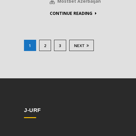
Mostbet Azerbaijan
CONTINUE READING
1
2
3
NEXT
J-URF