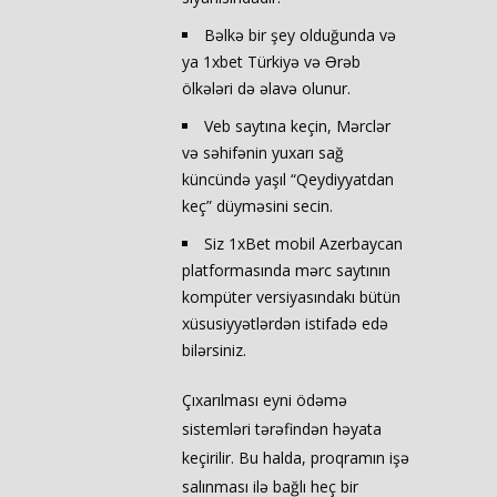
Bəlkə bir şey olduğunda və
ya 1xbet Türkiyə və Ərəb
ölkələri də əlavə olunur.
Veb saytına keçin, Mərclər
və səhifənin yuxarı sağ
küncündə yaşıl “Qeydiyyatdan
keç” düyməsini secin.
Siz 1xBet mobil Azerbaycan
platformasında mərc saytının
kompüter versiyasındakı bütün
xüsusiyyətlərdən istifadə edə
bilərsiniz.
Çıxarılması eyni ödəmə
sistemləri tərəfindən həyata
keçirilir. Bu halda, proqramın işə
salınması ilə bağlı heç bir