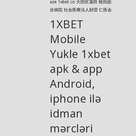
aze 1xbet co 大田区蒲田 牧田総
合病院 社会医療法人財団 仁医会
1XBET
Mobile
Yukle 1xbet
apk & app
Android,
iphone ilə
idman
mərcləri