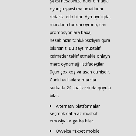
Şəxsi hesabınıza daxil olmaqla,
oyunçu şəxsi məlumatlarını
redaktə edə bilər. Ayrı-ayrılıqda,
mərclərin tarixini öyrənə, cari
promosyonlara baxa,
hesabınızın təhlükəsizliyini qura
bilərsiniz. Bu sayt müxtəlif
xidmətlər təklif etməklə onlayn
mərc oynamağı istifadəçilər
üçün çox xoş və asan etmişdir.
Canlı hadisələrə mərclər
sutkada 24 saat ərzində qoyula
bilər.
Alternativ platformalar
seçmək daha az müsbət
emosiyalar gətirə bilər.
Əvvəlcə “1xbet mobile