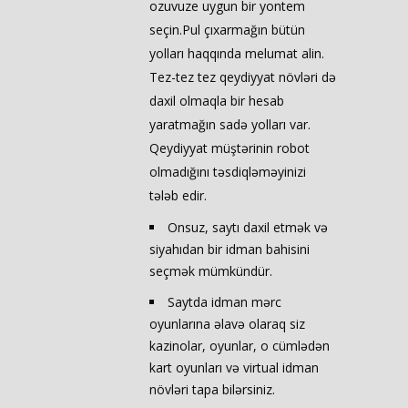
ozuvuze uygun bir yontem
seçin.Pul çıxarmağın bütün
yolları haqqında melumat alin.
Tez-tez tez qeydiyyat növləri də
daxil olmaqla bir hesab
yaratmağın sadə yolları var.
Qeydiyyat müştərinin robot
olmadığını təsdiqləməyinizi
tələb edir.
Onsuz, saytı daxil etmək və
siyahıdan bir idman bahisini
seçmək mümkündür.
Saytda idman mərc
oyunlarına əlavə olaraq siz
kazinolar, oyunlar, o cümlədən
kart oyunları və virtual idman
növləri tapa bilərsiniz.