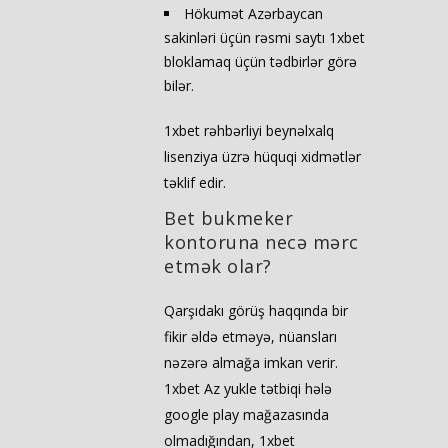
Hökumət Azərbaycan
sakinləri üçün rəsmi saytı 1xbet
bloklamaq üçün tədbirlər görə
bilər.
1xbet rəhbərliyi beynəlxalq
lisenziya üzrə hüquqi xidmətlər
təklif edir.
Bet bukmeker
kontoruna necə mərc
etmək olar?
Qarşıdakı görüş haqqında bir
fikir əldə etməyə, nüansları
nəzərə almağa imkan verir.
1xbet Az yukle tətbiqi hələ
google play mağazasında
olmadığından, 1xbet