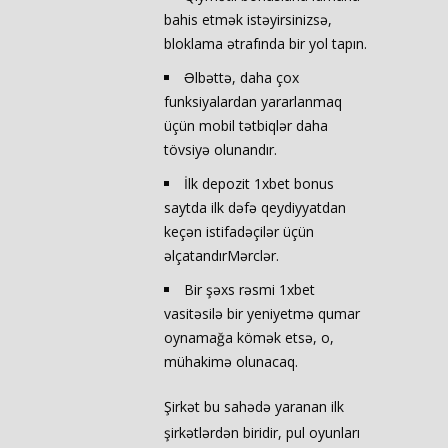
bahis etmək istəyirsinizsə,
bloklama ətrafında bir yol tapın.
Əlbəttə, daha çox
funksiyalardan yararlanmaq
üçün mobil tətbiqlər daha
tövsiyə olunandır.
İlk depozit 1xbet bonus
saytda ilk dəfə qeydiyyatdan
keçən istifadəçilər üçün
əlçatandırMərclər.
Bir şəxs rəsmi 1xbet
vasitəsilə bir yeniyetmə qumar
oynamağa kömək etsə, o,
mühakimə olunacaq.
Şirkət bu sahədə yaranan ilk
şirkətlərdən biridir, pul oyunları