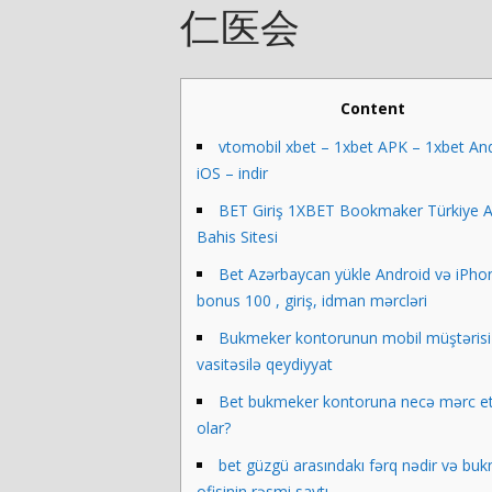
仁医会
Content
vtomobil xbet – 1xbet APK – 1xbet An
iOS – indir
BET Giriş 1XBET Bookmaker Türkiye 
Bahis Sitesi
Bet Azərbaycan yükle Android və iPho
bonus 100 , giriş, idman mərcləri
Bukmeker kontorunun mobil müştərisi
vasitəsilə qeydiyyat
Bet bukmeker kontoruna necə mərc 
olar?
bet güzgü arasındakı fərq nədir və bu
ofisinin rəsmi saytı