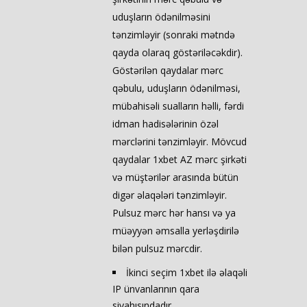
uduşların ödənilməsini
tənzimləyir (sonraki mətndə
qayda olaraq göstəriləcəkdir).
Göstərilən qaydalar mərc
qəbulu, uduşların ödənilməsi,
mübahisəli sualların həlli, fərdi
idman hadisələrinin özəl
mərclərini tənzimləyir. Mövcud
qaydalar 1xbet AZ mərc şirkəti
və müştərilər arasında bütün
digər əlaqələri tənzimləyir.
Pulsuz mərc hər hansı və ya
müəyyən əmsalla yerləşdirilə
bilən pulsuz mərcdir.
İkinci seçim 1xbet ilə əlaqəli
IP ünvanlarının qara
siyahısındadır.