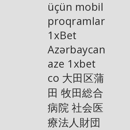
üçün mobil
proqramlar
1xBet
Azərbaycan
aze 1xbet
co 大田区蒲
田 牧田総合
病院 社会医
療法人財団