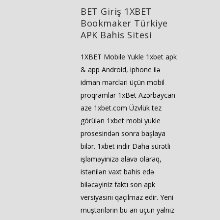
BET Giriş 1XBET
Bookmaker Türkiye
APK Bahis Sitesi
1XBET Mobile Yukle 1xbet apk
& app Android, iphone ilə
idman mərcləri üçün mobil
proqramlar 1xBet Azərbaycan
aze 1xbet.com Üzvlük tez
görülən 1xbet mobi yukle
prosesindən sonra başlaya
bilər. 1xbet indir Daha sürətli
işləməyinizə əlavə olaraq,
istənilən vaxt bahis edə
biləcəyiniz faktı son apk
versiyasını qaçılmaz edir. Yeni
müştərilərin bu an üçün yalnız