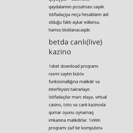
qaydalarının pozulması sayılır.
Istifadəçiyə neçə hesabların aid
olduğu faktı aşkar edilərsə,
hamısı bloklanacaqdır.
betdə canlı(live)
kazino
1xbet download proqramı
rəsmi saytın bütöv
funksionallığına malikdir və
interfeysini təkrarlayır.
İstifadəçilər mərc eləyə, virtual
casino, toto və canlı kazinoda
qumar oyunu oynamaq
imkanına malikdirlər. 1xWin
proqramı zəif bir kompüterə