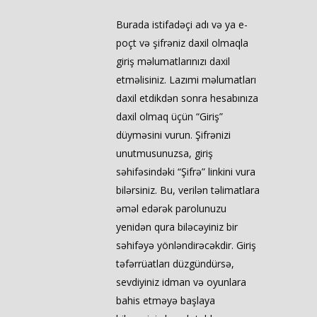
Burada istifadəçi adı və ya e-
poçt və şifrəniz daxil olmaqla
giriş məlumatlarınızı daxil
etməlisiniz. Lazımi məlumatları
daxil etdikdən sonra hesabınıza
daxil olmaq üçün “Giriş”
düyməsini vurun. Şifrənizi
unutmusunuzsa, giriş
səhifəsindəki “Şifrə” linkini vura
bilərsiniz. Bu, verilən təlimatlara
əməl edərək parolunuzu
yenidən qura biləcəyiniz bir
səhifəyə yönləndirəcəkdir. Giriş
təfərrüatları düzgündürsə,
sevdiyiniz idman və oyunlara
bahis etməyə başlaya