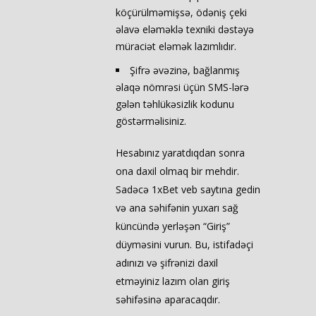
köçürülməmişsə, ödəniş çeki
əlavə eləməklə texniki dəstəyə
müraciət eləmək lazımlıdır.
Şifrə əvəzinə, bağlanmış
əlaqə nömrəsi üçün SMS-lərə
gələn təhlükəsizlik kodunu
göstərməlisiniz.
Hesabınız yaratdıqdan sonra
ona daxil olmaq bir mehdir.
Sadəcə 1xBet veb saytına gedin
və ana səhifənin yuxarı sağ
küncündə yerləşən “Giriş”
düyməsini vurun. Bu, istifadəçi
adınızı və şifrənizi daxil
etməyiniz lazım olan giriş
səhifəsinə aparacaqdır.