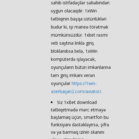
sahib istifadəçilər səbəbindən
uygun olacaqdır. 1xWin
tətbiqinin başqa üstünlükləri
budur ki, işi maneə törətmək
mümkünsüzdür. 1xbet rəsmi
veb saytına linklə giriş
bloklanıbsa belə, 1xWin
kompüterdə işləyəcək,
oyunçuların bütün imkanlarına
tam giriş imkanı verən
oyunçular
https://1win-
azerbaijan2.com/aviator/
.
Siz 1xBet download
tətbiqetmədə mərc etməyə
başlamaq üçün, smartfon bu
funksiyanı dəstəkləyirsə, şifrə
və ya barmaq izinin skanını