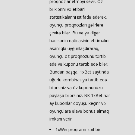
proqnozlar etməyi sevir. Öz
biliklərini və etibarlı
statistikalarını istifadə edərək,
oyunçu proqnozları gəlirlərə
çevirə bilər. Bu və ya digər
hadisənin nəticəsinin ehtimalını
asanlıqla uyğunlaşdıraraq,
oyunçu öz proqnozunu tərtib
edə və kuponu tərtib edə bilər.
Bundan başqa, 1xBet saytında
uğurlu kombinasiya tərtib edə
bilərsiniz və öz kuponunuzu
paylaşa bilərsiniz. BK 1xBet hər
ay kuponlar döyüşü keçirir və
oyunçulara əlavə bonus almaq
imkanı verir.
1xWin proqramı zəif bir