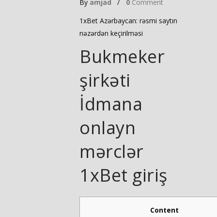
By
amjad
0
Comment
1xBet Azərbaycan: rəsmi saytın
nəzərdən keçirilməsi
Bukmeker
şirkəti
İdmana
onlayn
mərclər
1xBet giriş
Content