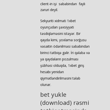
client-in işi səbəbindən faylı
zəruri deyil.
Sekyuriti xidməti 1xbet
oyunçudan şəxsiyyəti
təsdiqləməsini istəyər. Bir
qayda kimi, yoxlama sorğusu
vəsaitin ödənilməsi səbəbindən
birinci tətbiqə gəlir. İri qələbə və
ya qaydaların pozulması
şübhəsi olduqda, 1xbet giriş
hesabı yenidən
qiymətləndirilməsini tələb
olunar.
bet yukle
(download) rəsmi