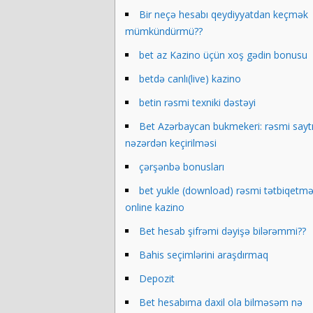
Bir neçə hesabı qeydiyyatdan keçmək
mümkündürmü??
bet az Kazino üçün xoş gədin bonusu
betdə canlı(live) kazino
betin rəsmi texniki dəstəyi
Bet Azərbaycan bukmekeri: rəsmi sayt
nəzərdən keçirilməsi
çərşənbə bonusları
bet yukle (download) rəsmi tətbiqetm
online kazino
Bet hesab şifrəmi dəyişə bilərəmmi??
Bahis seçimlərini araşdırmaq
Depozit
Bet hesabıma daxil ola bilməsəm nə