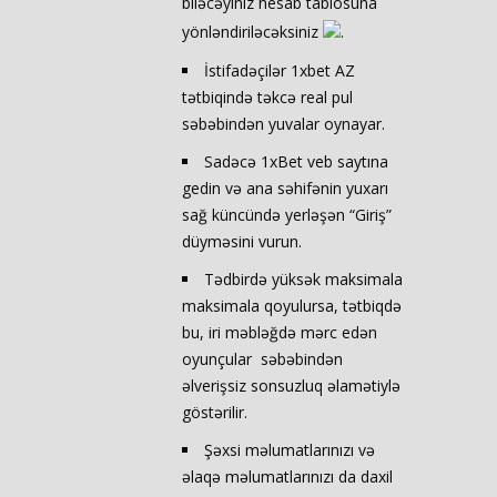
biləcəyiniz hesab tablosuna
yönləndiriləcəksiniz
.
İstifadəçilər 1xbet AZ
tətbiqində təkcə real pul
səbəbindən yuvalar oynayar.
Sadəcə 1xBet veb saytına
gedin və ana səhifənin yuxarı
sağ küncündə yerləşən “Giriş”
düyməsini vurun.
Tədbirdə yüksək maksimala
maksimala qoyulursa, tətbiqdə
bu, iri məbləğdə mərc edən
oyunçular səbəbindən
əlverişsiz sonsuzluq əlamətiylə
göstərilir.
Şəxsi məlumatlarınızı və
əlaqə məlumatlarınızı da daxil