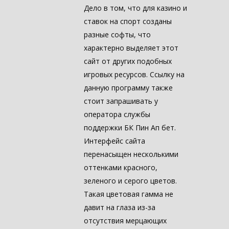
Дело в том, что для казино и
ставок на спорт созданы
разные софты, что
характерно выделяет этот
сайт от других подобных
игровых ресурсов. Ссылку на
данную программу также
стоит запрашивать у
оператора службы
поддержки БК Пин Ап бет.
Интерфейс сайта
перенасыщен несколькими
оттенками красного,
зеленого и серого цветов.
Такая цветовая гамма не
давит на глаза из-за
отсутствия мерцающих