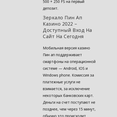
500 + 250 FS на первый
депозит.
Зеркало Пин Ап
Казино 2022 –
Доступный Вход На
Сайт На Сегодня
Мобильная версия казино
Пин ап поддерживает
смартфоны на операционной
системе — Android, IOS и
Windows phone. Комиссия за
платежные услуги не
взимается, за исключение
некоторых банковских карт.
Деньги на счет поступают не
позднее, чем через 15 минут,
обычно это происходит