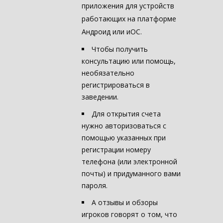
приложения для устройств
работающих на платформе
Андроид или иОС.
Чтобы получить
консультацию или помощь,
необязательно
регистрироваться в
заведении.
Для открытия счета
нужно авторизоваться с
помощью указанных при
регистрации номеру
телефона (или электронной
почты) и придуманного вами
пароля.
А отзывы и обзоры
игроков говорят о том, что