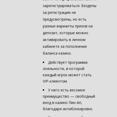
зарегистрироваться. Бездепы
за регистрацию не
предусмотрены, но есть
разные варианты призов на
депозит, которые можно
активировать в личном
кабинете за пополнение
баланса казино.
Действует программа
лояльности, в которой
каждый игрок может стать
VIP-клиентом.
У него есть весомое
преимущество — свободный
вход в казино Пин-Ап,
благодаря антиблокировке.