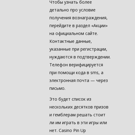
Чтобы узнать более
детально про условие
получения вознаграждения,
перейдите в раздел «Акции»
на официальном сайте.
Контактные данные,
указанные при регистрации,
нуждаются в подтверждении.
Телефон верифицируется
при помощи кода в sms, а
электронная почта — через
письмо.
Это будет список из
нескольких десятков призов
и гемблерам решать стоит
ли им играть в эти игры или
нет. Сasino Pin Up