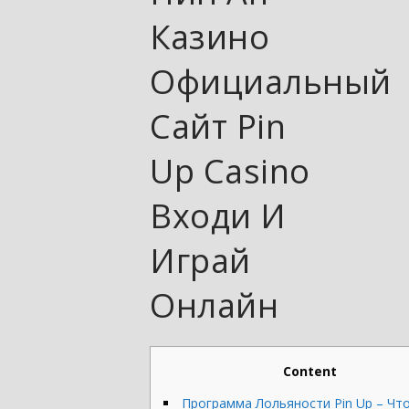
Казино
Официальный
Сайт Pin
Up Casino
Входи И
Играй
Онлайн
Content
Программа Лольяности Pin Up – Чт