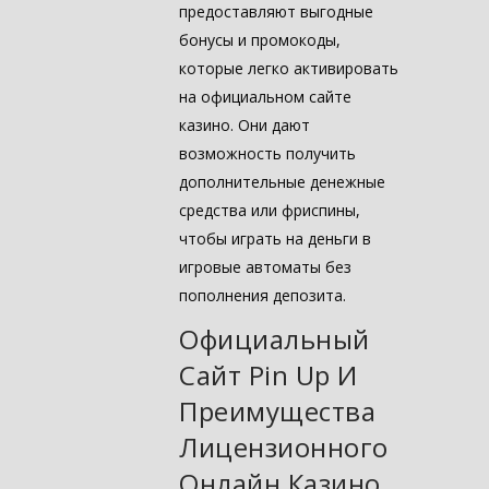
предоставляют выгодные
бонусы и промокоды,
которые легко активировать
на официальном сайте
казино. Они дают
возможность получить
дополнительные денежные
средства или фриспины,
чтобы играть на деньги в
игровые автоматы без
пополнения депозита.
Официальный
Сайт Pin Up И
Преимущества
Лицензионного
Онлайн Казино