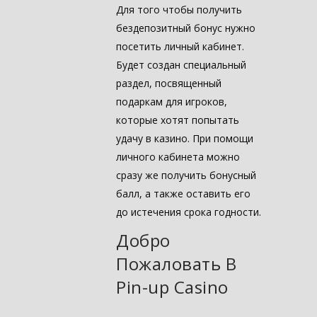
Для того чтобы получить
бездепозитный бонус нужно
посетить личный кабинет.
Будет создан специальный
раздел, посвященный
подаркам для игроков,
которые хотят попытать
удачу в казино. При помощи
личного кабинета можно
сразу же получить бонусный
балл, а также оставить его
до истечения срока годности.
Добро
Пожаловать В
Pin-up Casino