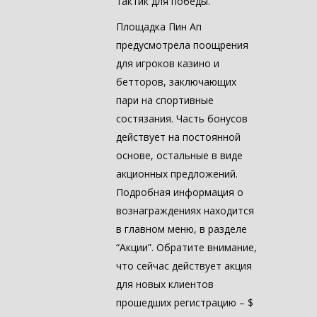
тактик для победы.
Площадка Пин Ап
предусмотрела поощрения
для игроков казино и
бетторов, заключающих
пари на спортивные
состязания. Часть бонусов
действует на постоянной
основе, остальные в виде
акционных предложений.
Подробная информация о
вознаграждениях находится
в главном меню, в разделе
“Акции”. Обратите внимание,
что сейчас действует акция
для новых клиентов
прошедших регистрацию – $