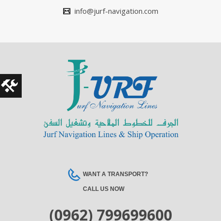
info@jurf-navigation.com
WANT A TRANSPORT?
CALL US NOW
(0962) 799699600