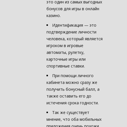
это один из самых выгодных
бонусов для игры в онлайн
казино.
Идентификация — это
подтверждение личности
человека, который является
игроком в игровые
автоматы, рулетку,
карточные игры или
спортивные ставки.
При помощи личного
кабинета можно сразу же
получить бонусный балл, а
также оставить его до
истечения срока годности.
Так же существует
мнение, что оба мобильных
приложения очень похожи,