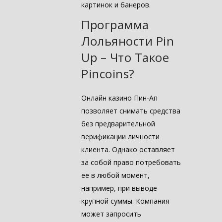
картинок и банеров.
Программа
Лольяности Pin
Up – Что Такое
Pincoins?
Онлайн казино Пин-Ап
позволяет снимать средства
без предварительной
верификации личности
клиента. Однако оставляет
за собой право потребовать
ее в любой момент,
например, при выводе
крупной суммы. Компания
может запросить