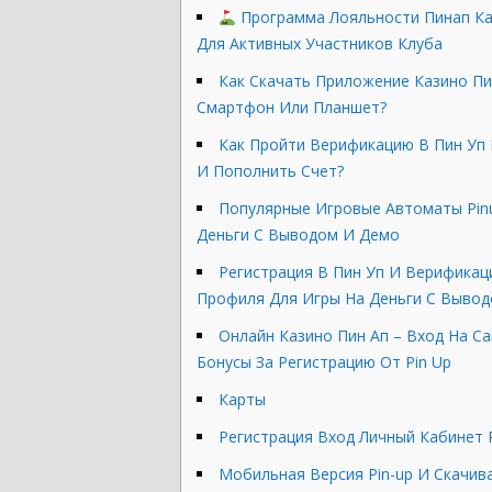
Программа Лояльности Пинап К
Для Активных Участников Клуба
Как Скачать Приложение Казино Пи
Смартфон Или Планшет?
Как Пройти Верификацию В Пин Уп
И Пополнить Счет?
Популярные Игровые Автоматы Pin
Деньги С Выводом И Демо
Регистрация В Пин Уп И Верификац
Профиля Для Игры На Деньги С Выво
Онлайн Казино Пин Ап – Вход На Са
Бонусы За Регистрацию От Pin Up
Карты
Регистрация Вход Личный Кабинет 
Мобильная Версия Pin-up И Скачив