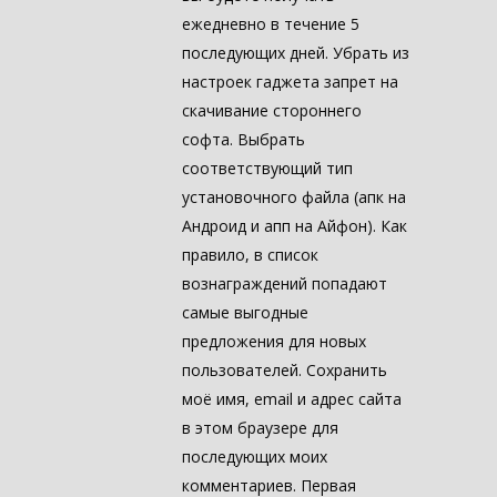
ежедневно в течение 5
последующих дней. Убрать из
настроек гаджета запрет на
скачивание стороннего
софта. Выбрать
соответствующий тип
установочного файла (апк на
Андроид и апп на Айфон). Как
правило, в список
вознаграждений попадают
самые выгодные
предложения для новых
пользователей. Сохранить
моё имя, email и адрес сайта
в этом браузере для
последующих моих
комментариев. Первая