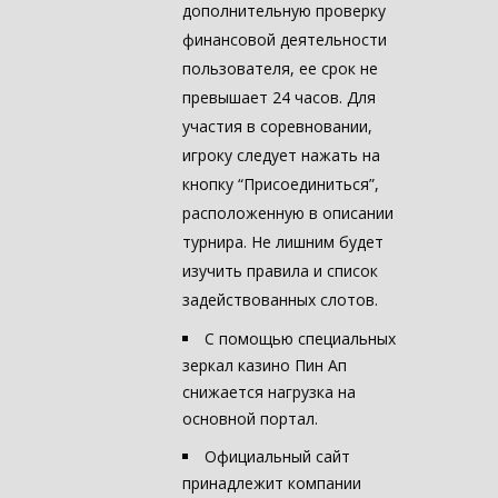
дополнительную проверку
финансовой деятельности
пользователя, ее срок не
превышает 24 часов. Для
участия в соревновании,
игроку следует нажать на
кнопку “Присоединиться”,
расположенную в описании
турнира. Не лишним будет
изучить правила и список
задействованных слотов.
С помощью специальных
зеркал казино Пин Ап
снижается нагрузка на
основной портал.
Официальный сайт
принадлежит компании