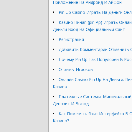
Приложение На Андроид И Айфон
Pin Up Casino Играть На Деньги Он
Казино Пинап (pin Ap) Играть Онлай
Деньги Вход На Официальный Сайт
Регистрация
Добавить Комментарий Отменить 
Почему Pin Up Так Популярен В Рос
Отзывы Игроков
Онлайн Casino Pin Up На Деньги: Пи
Казино
Платежные Системы: Минимальный
Депозит И Вывод
Как Поменять Язык Интерфейса В 
Казино?