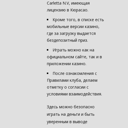
Carletta N.V, имеющая
лицензию в Кюрасао.
Кроме того, в списке есть
мобильные версии казино,
где за загрузку выдается
бездепозитный приз.
Играть можно как на
официальном сайте, так и в
приложении казино.
После ознакомления с
Правилами клуба, делаем
отметку о согласии с
условиями взаимодействия.
Здесь можно безопасно
играть на деньги и быть
уверенным в выводе