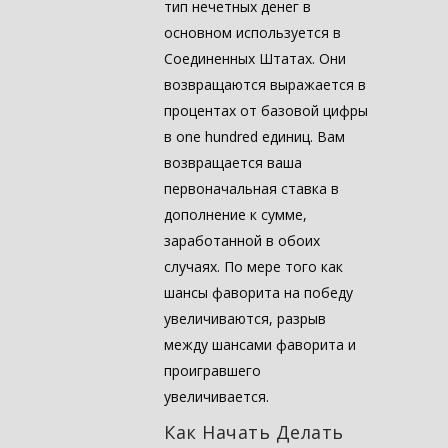
тип нечетных денег в
основном используется в
Соединенных Штатах. Они
возвращаются выражается в
процентах от базовой цифры
в one hundred единиц. Вам
возвращается ваша
первоначальная ставка в
дополнение к сумме,
заработанной в обоих
случаях. По мере того как
шансы фаворита на победу
увеличиваются, разрыв
между шансами фаворита и
проигравшего
увеличивается.
Как Начать Делать