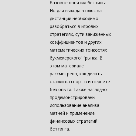
базовые понятия беттинга.
Но для выхода в плюс на
дистанции необходимо
разобраться в игровых
стратегиях, сути заниженных
коэффициентов и других
математических тонкостях
букмекерского” “рынка. В
этом материале
рассмотрено, как делать
ставки на спорт в интернете
без опыта. Также наглядно
продемонстрированы
использование анализа
матчей и применение
финансовых стратегий
беттинга.