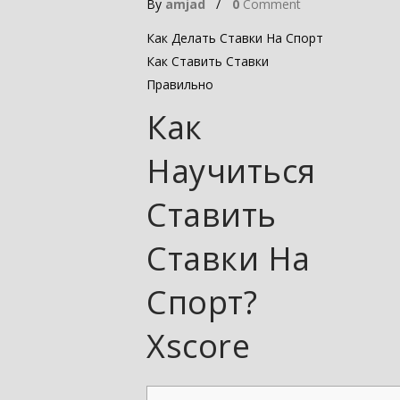
By
amjad
0
Comment
Как Делать Ставки На Спорт
Как Ставить Ставки
Правильно
Как
Научиться
Ставить
Ставки На
Спорт?
Xscore