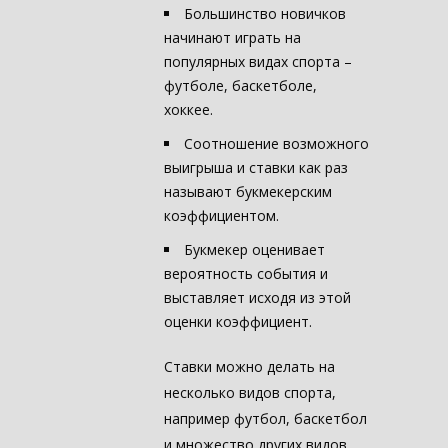
Большинство новичков
начинают играть на
популярных видах спорта –
футболе, баскетболе,
хоккее.
Соотношение возможного
выигрыша и ставки как раз
называют букмекерским
коэффициентом.
Букмекер оценивает
вероятность события и
выставляет исходя из этой
оценки коэффициент.
Ставки можно делать на
несколько видов спорта,
например футбол, баскетбол
и множество других видов