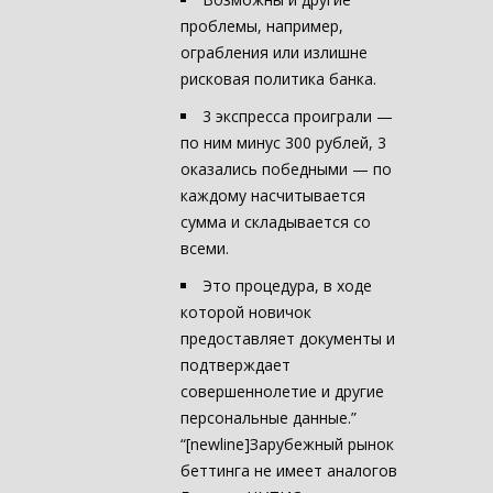
проблемы, например,
ограбления или излишне
рисковая политика банка.
3 экспресса проиграли —
по ним минус 300 рублей, 3
оказались победными — по
каждому насчитывается
сумма и складывается со
всеми.
Это процедура, в ходе
которой новичок
предоставляет документы и
подтверждает
совершеннолетие и другие
персональные данные.”
“[newline]Зарубежный рынок
беттинга не имеет аналогов