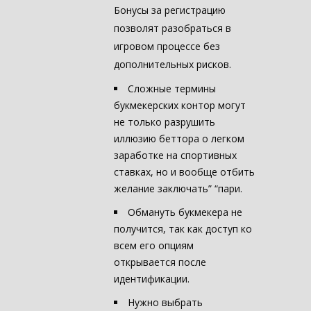
Бонусы за регистрацию
позволят разобраться в
игровом процессе без
дополнительных рисков.
Сложные термины
букмекерских контор могут
не только разрушить
иллюзию беттора о легком
заработке на спортивных
ставках, но и вообще отбить
желание заключать” “пари.
Обмануть букмекера не
получится, так как доступ ко
всем его опциям
открывается после
идентификации.
Нужно выбрать