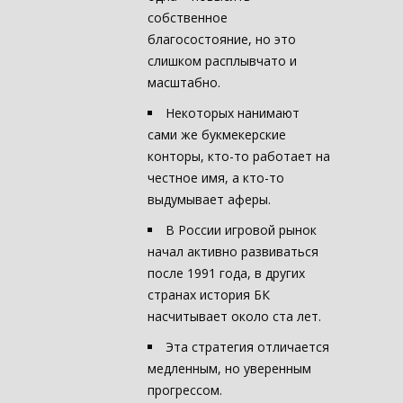
собственное
благосостояние, но это
слишком расплывчато и
масштабно.
Некоторых нанимают
сами же букмекерские
конторы, кто-то работает на
честное имя, а кто-то
выдумывает аферы.
В России игровой рынок
начал активно развиваться
после 1991 года, в других
странах история БК
насчитывает около ста лет.
Эта стратегия отличается
медленным, но уверенным
прогрессом.