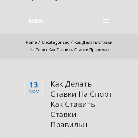
MENU
Home
Uncategorized
Как Делать Ставки
На Спорт Как Ставить Ставки Правильн
Как Делать
13
NOV
Ставки На Спорт
Как Ставить
Ставки
Правильн