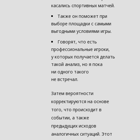
касались спортивных матчей.
Также он поможет при
выборе площадки с самыми
выгодными условиями игры.
Говорят, что есть
профессиональные игроки,
у которых получается делать
такой анализ, но я пока
ни одного такого
не встречал.
Затем вероятности
корректируются на основе
того, что происходит в
событии, а также
предыдущих исходов
аналогичных ситуаций. Этот