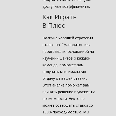
доступные коэффициенты.
Как Играть
В Плюс
Наличие хорошей стратегии
ставок на” “фаворитов или
проигравших, основанной на
изучении фактов о каждой
команде, поможет вам
получить максимальную
отдачу от вашей ставки..
Этот анализ поможет вам
принять решение и укажет на
возможности. Никто не
может совершать ставки со
100% проходимостью. Мы