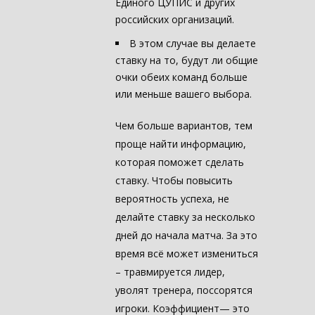
Единого ЦУПИС и других
российских организаций.
В этом случае вы делаете
ставку на то, будут ли общие
очки обеих команд больше
или меньше вашего выбора.
Чем больше вариантов, тем
проще найти информацию,
которая поможет сделать
ставку. Чтобы повысить
вероятность успеха, не
делайте ставку за несколько
дней до начала матча. За это
время всё может измениться
– травмируется лидер,
уволят тренера, поссорятся
игроки. Коэффициент— это